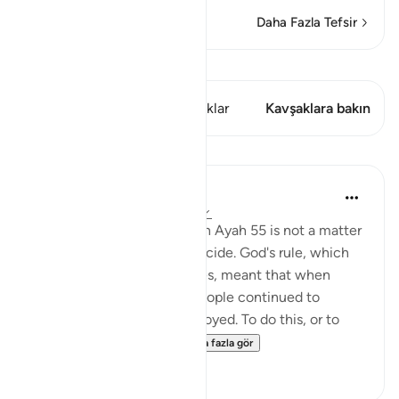
Daha Fazla Tefsir
Kıraat'ı görüntüle
Bu ayette şunlar var: 1 Kavşaklar
Kavşaklara bakın
Dersler
In the Shade of the Quran
31 hafta önce
·
referans
ayet 18:56
Answering such demands in Ayah 55 is not a matter
for God's messengers to decide. God's rule, which
applied to past communities, meant that when
miracles were given and people continued to
disbelieve, they were destroyed. To do this, or to
cause a scourge to o...
Daha fazla gör
0
0