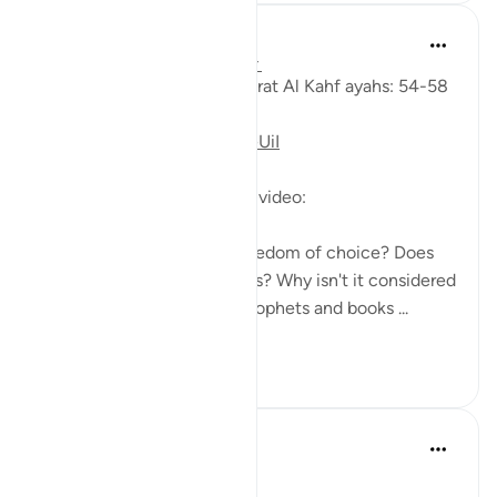
Fadel Soliman
6 yıl önce
·
referans
ayet 18:54-58
Taddabor (Pondering) of Surat Al Kahf ayahs: 54-58
https://youtu.be/iNMPz5SeUiI
Questions answered in this video:
-Do human beings have freedom of choice? Does
God influence our decisions? Why isn't it considered
coercion when there are Prophets and books ...
Daha fazla gör
10
0
Salah Soltan
8 yıl önce
·
referans
ayet 18:1-110
Applicable Research Only