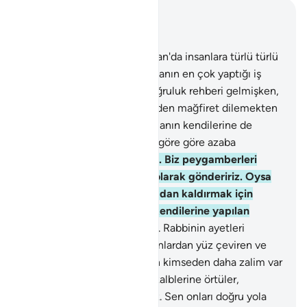
Bağlam içinde okuyun
Bölüm 18, Sayfa 300, Juz 15
54
.
And olsun ki, Biz bu Kuran'da insanlara türlü türlü
misali gösterip açıkladık. İnsanın en çok yaptığı iş
tartışmadır.
55
.
İnsanlara doğruluk rehberi gelmişken,
onları inanmaktan, Rablerinden mağfiret dilemekten
alıkoyan öncekilere uygulananın kendilerine de
uygulanmasını veya gözleri göre göre azaba
uğramayı beklemeleridir.
56
.
Biz peygamberleri
ancak müjdeci ve uyarıcı olarak göndeririz. Oysa
inkarcılar hakkı batılla ortadan kaldırmak için
çekişirler. Ayetlerimizi ve kendilerine yapılan
uyarmaları alaya alırlar.
57
.
Rabbinin ayetleri
kendisine hatırlatılmışken onlardan yüz çeviren ve
önceden yaptıklarını unutan kimseden daha zalim var
mıdır? Kuran'ı anlarlar diye kalblerine örtüler,
kulaklarına da ağırlık koyduk. Sen onları doğru yola