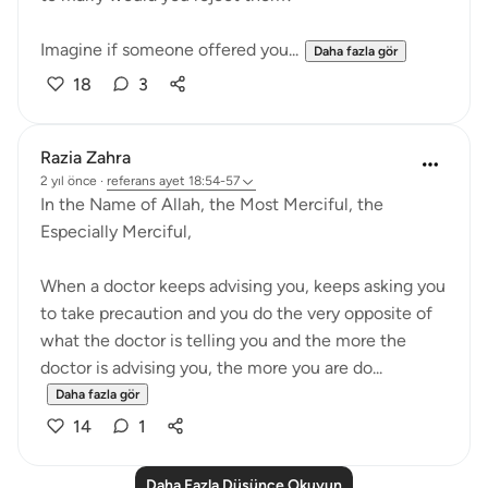
Imagine if someone offered you...
Daha fazla gör
18
3
Razia Zahra
2 yıl önce
·
referans
ayet 18:54-57
In the Name of Allah, the Most Merciful, the
Especially Merciful,
When a doctor keeps advising you, keeps asking you
to take precaution and you do the very opposite of
what the doctor is telling you and the more the
doctor is advising you, the more you are do...
Daha fazla gör
14
1
Daha Fazla Düşünce Okuyun