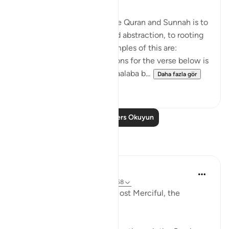
The general approach of the Quran and Sunnah is to
move away from theory and abstraction, to rooting
and application. Some examples of this are:
1. One of the reported reasons for the verse below is
that Maaz bin Jabal and Thaalaba b...
Daha fazla gör
9
2
Daha Fazla Ders Okuyun
Yansımalar
Razia Zahra
19 hafta önce
·
referans
ayet 18:54-58
In the Name of Allah, the Most Merciful, the
Especially Merciful,