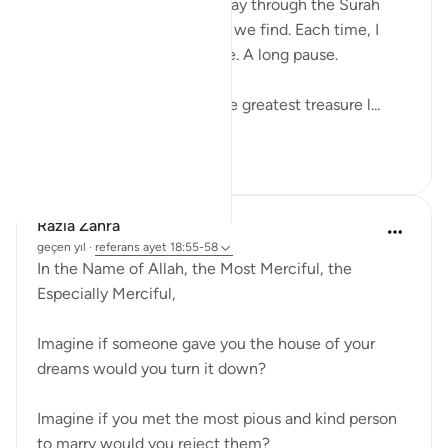
Suratul Kahf. Almost half way through the Surah
these are the blessed ayats we find. Each time, I
come to these ayats I pause. A long pause.
We need the Qur’an. It is the greatest treasure l...
Daha fazla gör
28
11
Razia Zahra
geçen yıl
·
referans
ayet 18:55-58
In the Name of Allah, the Most Merciful, the
Especially Merciful,
Imagine if someone gave you the house of your
dreams would you turn it down?
Imagine if you met the most pious and kind person
to marry would you reject them?