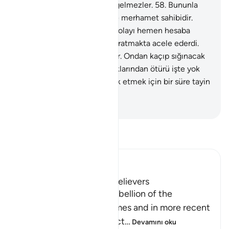
çağırsan da asla doğru yolagelmezler.
58
.
Bununla
beraber, Rabbin mağfiret ve merhamet sahibidir.
Eğer onları, yaptıklarından dolayı hemen hesaba
çekmek isteseydi, azaba uğratmakta acele ederdi.
Ama onların bir vadesi vardır. Ondan kaçıp sığınacak
yer bulamazlar.
59
.
Haksızlıklarından ötürü işte yok
ettiğimiz şehirler! Onları yok etmek için bir süre tayin
etmiştik.
-
Turkish Translation(Diyanet)
Tefsir okuyun.
Ibn Kathir (Abridged)
The Rebellion of the Disbelievers
Allah tells us about the rebellion of the
disbelievers in ancient times and in more recent
times, and how they reject
…
Devamını oku