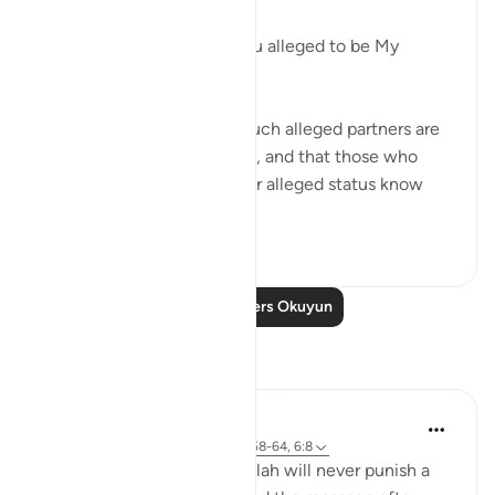
"Where are those whom you alleged to be My
partners?" (Verse 62)
God certainly knows that such alleged partners are
not to be found on that day, and that those who
made the claims about their alleged status know
nothing a...
Daha fazla gör
0
0
20
Daha Fazla Ders Okuyun
Yansımalar
Hana Alasry
6 yıl önce
·
referans
ayet 57:20, 28:58-64, 6:8
Again the same promise, Allah will never punish a