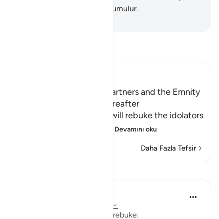
erenler arasında bulunması umulur.
-
Turkish Translation(Diyanet)
Tefsir okuyun.
Ibn Kathir (Abridged)
The Idolators and Their Partners and the Emnity
between Them in the Hereafter
Allah informs of how He will rebuke the idolators
on the Day of Resurrect
…
Devamını oku
Daha Fazla Tefsir
Dersler
In the Shade of the Quran
32 hafta önce
·
referans
ayet 28:62
The first question is one of rebuke: