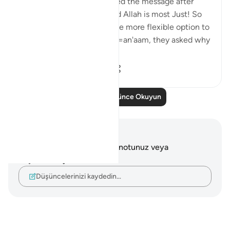
people unless they've denied the message after
being sent a messenger and Allah is most Just! So
just in fact, that He gave the more flexible option to
the disbelievers. In Surat Al=an'aam, they asked why
they ...
Daha fazla gör
2
0
1.014
Daha Fazla Düşünce Okuyun
Notlar ve Düşünceler
Bu ayetle ilgili herhangi bir notunuz veya
düşünceniz yok.
Düşüncelerinizi kaydedin…