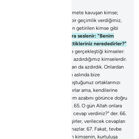
Bölüm 28, Sayfa 393, Juz 20
61
.
Vadettiğimiz güzel bir nimete kavuşan kimse;
dünya hayatında kendisine bir geçimlik verdiğimiz,
sonra kıyamet günü azap için getirilen kimse gibi
midir?
62
.
Allah, o gün onlara seslenir: "Benim
ortağım olduklarını iddia ettikleriniz nerededirler?"
der.
63
.
Hükmün aleyhlerine gerçekleştiği kimseler:
"Rabbimiz! İşte bunlar bizim azdırdığımız kimselerdir.
Kendimiz azdığımız gibi onları da azdırdık. Onlardan
uzaklaşıp Sana geldik, zaten aslında bize
tapmıyorlardı" derler.
64
.
"Koştuğunuz ortaklarınızı
çağırın" denir; onlar da çağırırlar ama, kendilerine
cevap veremezler; cehennem azabını görünce doğru
yolda olmadıklarına yanarlar.
65
.
O gün Allah onlara
seslenir: "Peygamberlere ne cevap verdiniz?" der.
66
.
O gün, haberlere karşı körleşirler, verilecek cevapları
kalmaz; birbirlerine de soramazlar.
67
.
Fakat, tevbe
eden, inanıp yararlı iş işleyen kimsenin, kurtuluşa