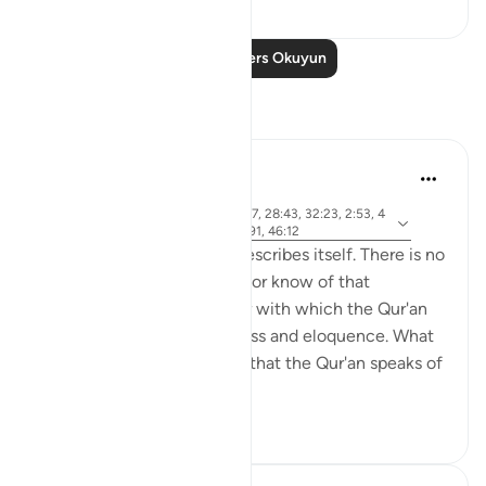
Daha Fazla Ders Okuyun
Yansımalar
Khalid Bashir
6 yıl önce
·
ayet 37:117, 7:145, 5:46, 11:17, 28:43, 32:23, 2:53, 4
referans
0:53-54, 6:154, 5:43-44, 6:91, 46:12
The Qur'an is a book that describes itself. There is no
other book that I have read or know of that
describes itself in a manner with which the Qur'an
speaks of its own uniqueness and eloquence. What
is even more remarkable is that the Qur'an speaks of
yet ano...
Daha fazla gör
6
0