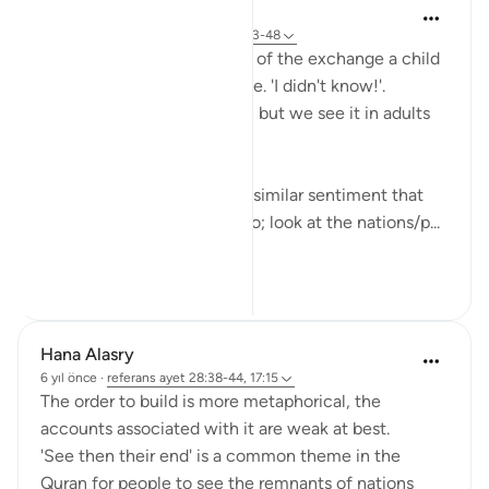
Hana Alasry
6 yıl önce
·
referans
ayet 57:16, 28:43-48
I'm automatically reminded of the exchange a child
has when they get in trouble. 'I didn't know!'.
Displacing blame is childish but we see it in adults
too.
This set of verses echoes a similar sentiment that
other places in the Quran do; look at the nations/p...
Daha fazla gör
2
0
Hana Alasry
6 yıl önce
·
referans
ayet 28:38-44, 17:15
The order to build is more metaphorical, the
accounts associated with it are weak at best.
'See then their end' is a common theme in the
Quran for people to see the remnants of nations