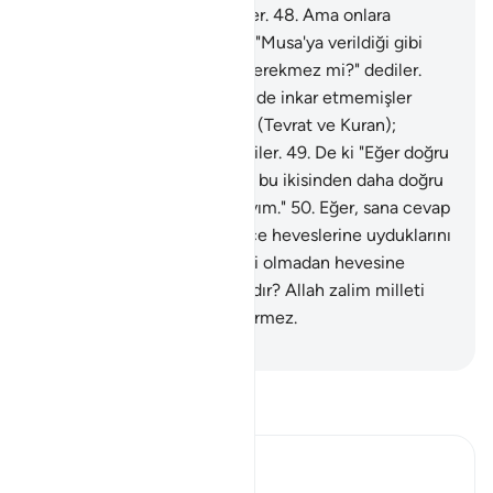
olsaydık olmaz mıydı?" derler.
48
.
Ama onlara
katımızdan gerçek gelince: "Musa'ya verildiği gibi
buna da mucize verilmesi gerekmez mi?" dediler.
Daha önce Musa'ya verileni de inkar etmemişler
miydi? "Yardımlaşan iki sihir (Tevrat ve Kuran);
hepsini inkar edenleriz" dediler.
49
.
De ki "Eğer doğru
sözlü iseniz, Allah katından, bu ikisinden daha doğru
bir Kitap getirin de ona uyayım."
50
.
Eğer, sana cevap
veremezlerse, onların sadece heveslerine uyduklarını
bil. Allah'tan bir yol gösterici olmadan hevesine
uyandan daha sapık kim vardır? Allah zalim milleti
şüphesiz ki doğru yola eriştirmez.
-
Turkish Translation(Diyanet)
Tefsir okuyun.
Ibn Kathir (Abridged)