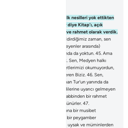
Bağlam içinde okuyun
Bölüm 28, Sayfa 390, Juz 20
43
.
And olsun ki, Musa'ya, ilk nesilleri yok ettikten
sonra, insanlar düşünsünler diye Kitap'ı, açık
belgeler, doğruluk rehberi ve rahmet olarak verdik.
44
.
Musa'ya hükmümüzü bildirdiğimiz zaman, sen
batı yönünde, (Musa'yı bekleyenler arasında)
değildin, onu görenler arasında da yoktun.
45
.
Ama
biz nice nesiller var etmiştik. Sen, Medyen halkı
arasında bulunup, onlara ayetlerimizi okumuyordun,
fakat o haberleri sana gönderen Biziz.
46
.
Sen,
Musa'ya hitap ettiğimiz zaman Tur'un yanında da
değildin. Senden önce kendilerine uyarıcı gelmeyen
bir toplumu uyarman için, Rabbinden bir rahmet
olarak gönderildin; belki düşünürler.
47
.
Yaptıklarından dolayı, başlarına bir musibet
geldiğinde: "Rabbimiz! Bize bir peygamber
gönderseydin de, ayetlerine uysak ve müminlerden