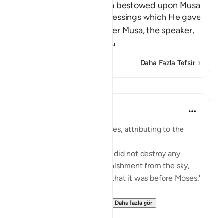
The Blessings which Allah bestowed upon Musa
Allah tells us about the blessings which He gave
His servant and Messenger Musa, the speaker,
may the best
…
Devamını oku
Daha Fazla Tefsir
Dersler
Prophetic Commentary
8 yıl önce
·
referans
ayet 28:43
Abu Sa‘eed al-Khudri narrates, attributing to the
Prophet (saws):
'Allah, Blessed and Exalted, did not destroy any
nation with any form of punishment from the sky,
nor from the earth, except that it was before Moses.'
Then he recited:
And We gave Moses the ...
Daha fazla gör
0
0