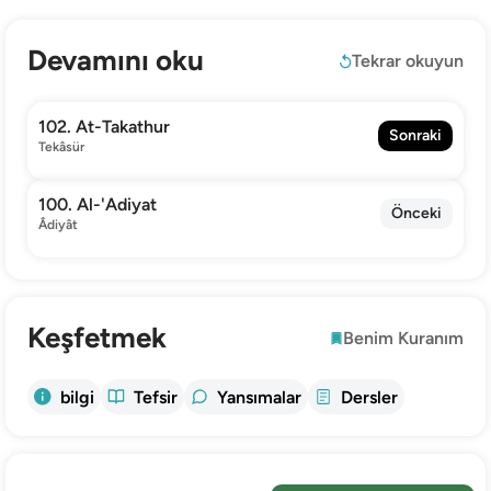
Devamını oku
Tekrar okuyun
102. At-Takathur
Sonraki
Tekâsür
100. Al-'Adiyat
Önceki
Âdiyât
Keşfetmek
Benim Kuranım
bilgi
Tefsir
Yansımalar
Dersler