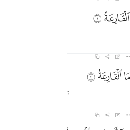
لقارعة ١
ﱤ
ﱥ
لْقَارِعَةُ ١
Gürültü koparacak olan
Tefsirler
Dersler
Yansımalar
101:2
ﱦ
ا القارعة ٢
ﱧ
ﱨ
َا ٱلْقَارِعَةُ ٢
Nedir o gürültü koparacak olan?
Tefsirler
Dersler
Yansımalar
101:3
ما ادراك ما القارعة ٣