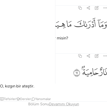
Tefsirler
Dersler
Yansımalar
101:10
ﲋ
ما ادراك ما هيه ١٠
ﲌ
ﲍ
ﲎ
ﲏ
َمَآ أَدْرَىٰكَ مَا هِيَهْ ١٠
O çukurun ne olduğunu sen bilir misin?
Tefsirler
Dersler
Yansımalar
101:11
ﲐ
ار حامية ١١
ﲑ
ﲒ
َارٌ حَامِيَةٌۢ ١١
O, kızgın bir ateştir.
Tefsirler
Dersler
Yansımalar
Bölüm Sonu
Devamını Okuyun