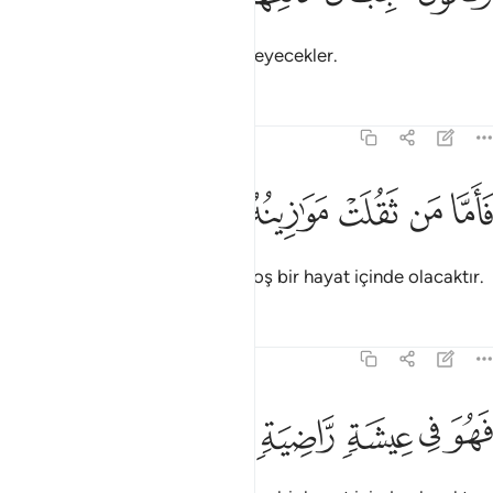
Dağlar, atılmış renkli yüne benzeyecekler.
Tefsirler
Dersler
Yansımalar
101:6
ﱹ
ﱺ
اما من ثقلت موازينه ٦
ﱻ
ﱼ
ﱽ
َأَمَّا مَن ثَقُلَتْ مَوَٰزِينُهُۥ ٦
Ama tartıları ağır gelen kimse hoş bir hayat içinde olacaktır.
Tefsirler
Dersler
Yansımalar
101:7
ﱾ
ﱿ
هو في عيشة راضية ٧
ﲀ
ﲁ
ﲂ
َهُوَ فِى عِيشَةٍۢ رَّاضِيَةٍۢ ٧