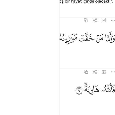
Ama tartıları ağır gelen kimse hoş bir hayat içinde olacaktır.
Tefsirler
Dersler
Yansımalar
101:8
ﲃ
ﲄ
ﲅ
اما من خفت موازينه ٨
ﲆ
ﲇ
َأَمَّا مَنْ خَفَّتْ مَوَٰزِينُهُۥ ٨
Tartıları hafif gelenler ise,
Tefsirler
Dersler
Yansımalar
101:9
ﲈ
امه هاوية ٩
ﲉ
ﲊ
َأُمُّهُۥ هَاوِيَةٌۭ ٩
Onların yeri bir çukurdur.