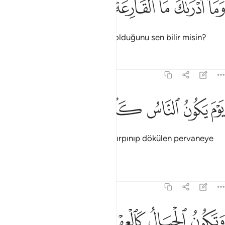
ﱩ
ﱪ
ﱫ
ﱬ
ﱭ
َمَآ أَدْرَىٰكَ مَا ٱلْقَارِعَةُ ٣
O gürültü koparacak olanın ne olduğunu sen bilir misin?
Tefsirler
Dersler
Yansımalar
101:4
ﱮ
ﱯ
ﱰ
وم يكون الناس كالفراش المبثوث ٤
ﱱ
ﱲ
ﱳ
َوْمَ يَكُونُ ٱلنَّاسُ كَٱلْفَرَاشِ ٱلْمَبْثُوثِ ٤
O gün insanlar, ateş etrafında çırpınıp dökülen pervaneye
dönecekler.
Tefsirler
Dersler
Yansımalar
101:5
ﱴ
ﱵ
تكون الجبال كالعهن المنفوش ٥
ﱶ
ﱷ
ﱸ
َتَكُونُ ٱلْجِبَالُ كَٱلْعِهْنِ ٱلْمَنفُوشِ ٥