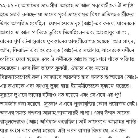
১২-১৫ নং আয়াতের তাফসীর:
আল্লাহ তা'আলা মক্কাবাসীকে ঐ শাস্তি
হতে সতর্ক করছেন যা তাদের পূর্বে তাদের মত মিথ্যা প্রতিপন্নকারীদের
উপর আপতিত হয়েছিল। যেমন হযরত নূহ (আঃ)-এর কওম, যাদেরকে
আল্লাহ তা'আলা পানিতে ডুবিয়ে দিয়েছিলেন এবং আসহাবুর রাস্স,
যাদের পূর্ণ ঘটনা সূরায়ে ফুরকানের তাফসীরে গত হয়েছে। আর সামূদ,
আ’দ, ফিরাউন এবং হযরত লূত (আঃ)-এর সম্প্রদায়, যাদেরকে যমীনে
ধ্বসিয়ে দেয়া হয়েছে এবং ঐ যমীনকে আল্লাহ সড়া-পচা পাঁকে পরিণত
করেছেন। এসব ছিল তাদের কুফরী, ঔদ্ধত্য এবং সত্যের
বিরুদ্ধাচরণেরই ফল। আসহাবে আয়কাত দ্বারা হযরত শু’আয়েব (আঃ)-
এর কওমকে এবং কাওমু তুব্বা দ্বারা ইয়ামনীদেরকে বুঝানো হয়েছে।
সূরায়ে দুখানে তাদের ঘটনাও গত হয়েছে এবং সেখানে এর পূর্ণ
তাফসীর করা হয়েছে। সুতরাং এখানে পুনরাবৃত্তির কোন প্রয়োজন নেই।
অতএব সমস্ত প্রশংসা আল্লাহ তাআলারই প্রাপ্য। এসব উম্মত তাদের
রাসূলদেরকে (আঃ) অবিশ্বাস করেছিল। তাই তাদেরকে আল্লাহর শাস্তি
দ্বারা ধ্বংস করে দেয়া হয়েছে।এটা স্মরণ রাখার বিষয় যে, একজন