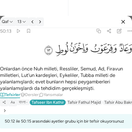
Tefsir: Qaf 50:13
Qaf
13
Giriş yap
50:13
وعاد وفرعون واخوان لوط ١٣
ﲳ
ﲴ
ﲵ
ﲶ
ﲷ
وَعَادٌۭ وَفِرْعَوْنُ وَإِخْوَٰنُ لُوطٍۢ ١٣
Onlardan önce Nuh milleti, Ressliler, Semud, Ad, Firavun
milletleri, Lut'un kardeşleri, Eykeliler, Tubba milleti de
yalanlamışlardı; evet bunların hepsi peygamberleri
yalanlamışlardı da tehdidim gerçekleşmişti.
Tefsirler
Dersler
Yansımalar
বাংলা
Tafseer Ibn Kathir
Tafsir Fathul Majid
Tafsir Abu Bakr
Aa
50:12 ile 50:15 arasındaki ayetler grubu için bir tefsir okuyorsunuz