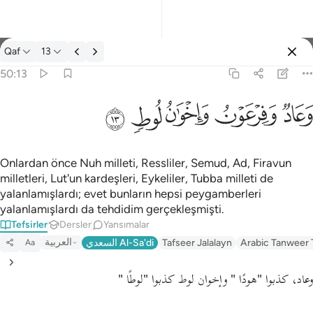
Tefsir: Qaf 50:13
Qaf
13
Giriş yap
50:13
وعاد وفرعون واخوان لوط ١٣
ﲳ
ﲴ
ﲵ
ﲶ
ﲷ
وَعَادٌۭ وَفِرْعَوْنُ وَإِخْوَٰنُ لُوطٍۢ ١٣
Onlardan önce Nuh milleti, Ressliler, Semud, Ad, Firavun
milletleri, Lut'un kardeşleri, Eykeliler, Tubba milleti de
yalanlamışlardı; evet bunların hepsi peygamberleri
yalanlamışlardı da tehdidim gerçekleşmişti.
Tefsirler
Dersler
Yansımalar
العربية
السعدي Al-Sa'di
Tafseer Jalalayn
Arabic Tanweer 
Aa
وعاد، كذبوا
"هودًا "
وإخوان لوط كذبوا
"لوطًا "