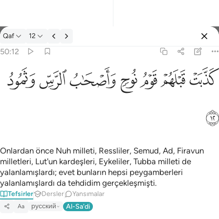
Tefsir: Qaf 50:12
Qaf
12
Giriş yap
50:12
كذبت قبلهم قوم نوح واصحاب الرس وثمود ١٢
ﲫ
ﲬ
ﲭ
ﲮ
ﲯ
ﲰ
ﲱ
كَذَّبَتْ قَبْلَهُمْ قَوْمُ نُوحٍۢ وَأَصْحَـٰبُ ٱلرَّسِّ وَثَمُودُ ١٢
ﲲ
Onlardan önce Nuh milleti, Ressliler, Semud, Ad, Firavun
milletleri, Lut'un kardeşleri, Eykeliler, Tubba milleti de
yalanlamışlardı; evet bunların hepsi peygamberleri
yalanlamışlardı da tehdidim gerçekleşmişti.
Tefsirler
Dersler
Yansımalar
русский
Al-Sa'di
Aa