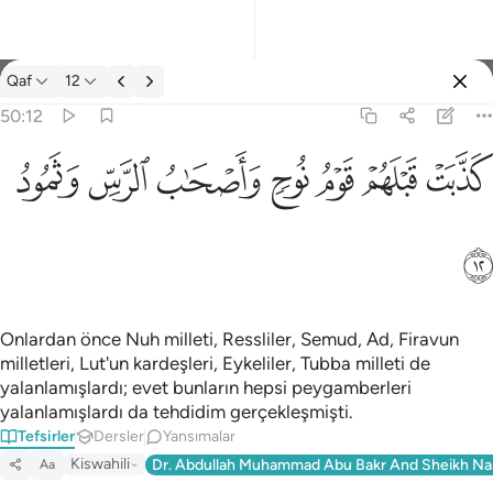
Tefsir: Qaf 50:12
Qaf
12
Giriş yap
50:12
كذبت قبلهم قوم نوح واصحاب الرس وثمود ١٢
ﲫ
ﲬ
ﲭ
ﲮ
ﲯ
ﲰ
ﲱ
كَذَّبَتْ قَبْلَهُمْ قَوْمُ نُوحٍۢ وَأَصْحَـٰبُ ٱلرَّسِّ وَثَمُودُ ١٢
ﲲ
Onlardan önce Nuh milleti, Ressliler, Semud, Ad, Firavun
milletleri, Lut'un kardeşleri, Eykeliler, Tubba milleti de
yalanlamışlardı; evet bunların hepsi peygamberleri
yalanlamışlardı da tehdidim gerçekleşmişti.
Tefsirler
Dersler
Yansımalar
Kiswahili
Dr. Abdullah Muhammad Abu Bakr And Sheikh Na
Aa