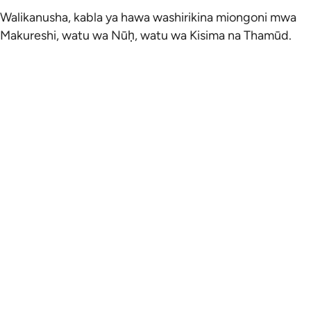
Walikanusha, kabla ya hawa washirikina miongoni mwa
Makureshi, watu wa Nūḥ, watu wa Kisima na Thamūd.