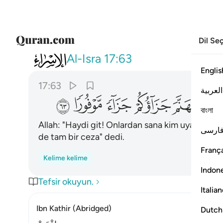
Dil Se
017
قال اذهب فمن تبعك منهم فان جه
Al-Isra
17:63
Englis
17:63
العربية
ﲙ
ﲚ
ﲛ
ﲜ
ﲝ
বাংলা
Allah: "Haydi git! Onlardan sana kim uyarsa bil
ارسی
de tam bir ceza" dedi.
França
Kelime kelime
Indon
Tefsir okuyun.
Italia
Ibn Kathir (Abridged)
Dutch