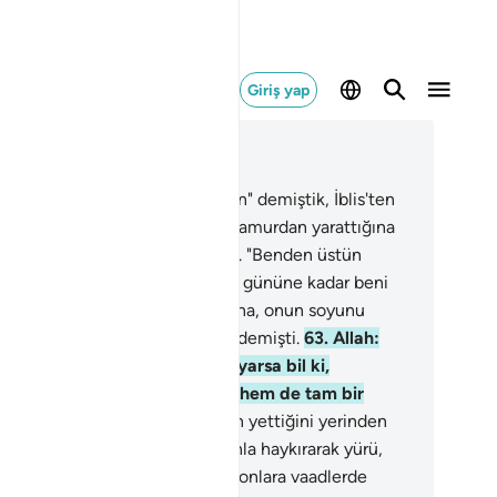
Giriş yap
ğlam içinde okuyun
üm 17, Sayfa 288, Juz 15
.
Meleklere: "Adem'e secde edin" demiştik, İblis'ten
şka hepsi secde etmiş, o ise: "çamurdan yarattığına
 secde edeceğim?" demişti.
62
.
"Benden üstün
ldığını görüyor musun? Kıyamet gününe kadar beni
elersen, and olsun ki, azı bir yana, onun soyunu
ndi buyruğum altına alacağım" demişti.
63
.
Allah:
aydi git! Onlardan sana kim uyarsa bil ki,
hennem hepinizin cezası olur, hem de tam bir
za" dedi.
64
.
"Sesinle, gücünün yettiğini yerinden
at, onlara karşı yaya ve atlılarınla haykırarak yürü,
larına ve çocuklarına ortak ol, onlara vaadlerde