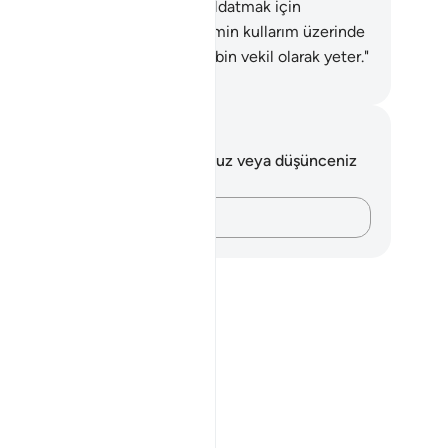
lun ama şeytan sadece onları aldatmak için
adeder.
65
.
Doğrusu Benim mümin kullarım üzerinde
in bir hakimiyetin olamaz. Rabbin vekil olarak yeter."
rkish Translation(Diyanet)
tlar ve Düşünceler
 ayetle ilgili herhangi bir notunuz veya düşünceniz
k.
Düşüncelerinizi kaydedin…