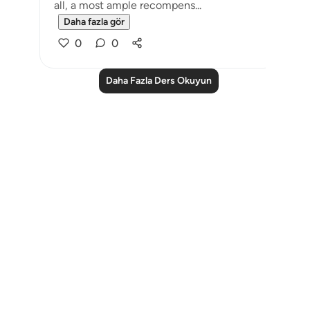
all, a most ample recompens...
Daha fazla gör
0
0
Daha Fazla Ders Okuyun
Notes
placeholders
close