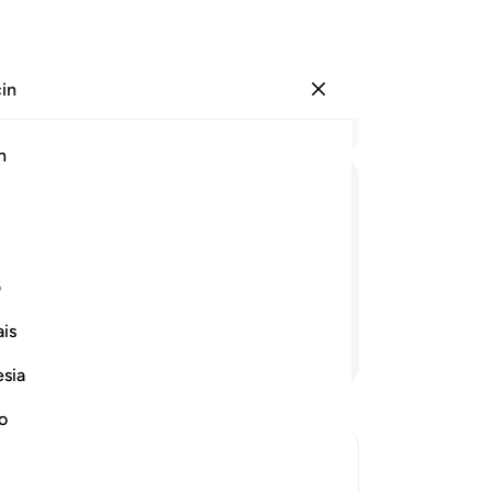
çin
Giriş yap
Ba
h
Böl
61
ﲓ
ﲔ
ﲕ
ﲖ
ﲗ
ﲘ
ba
mı
 ki, cehennem hepinizin cezası olur, hem
kı
ف
ert
is
ke
Devamını Okuyun
"H
esia
ce
ce
no
oyn
mal