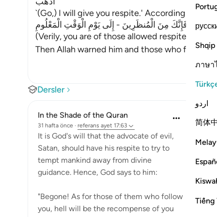
اذْهَبْ
Portu
`(Go,) I will give you respite.' According to anot
قَالَ فَإِنَّكَ مِنَ الْمُنظَرِينَ - إِلَى يَوْمِ الْوَقْتِ الْمَعْلُومِ
русск
(Verily, you are of those allowed respite till th
Shqip
Then Allah warned him and those who follow h
ภาษา
Türkç
Dersler
اردو
In the Shade of the Quran
简体
31 hafta önce
·
referans
ayet 17:63
It is God's will that the advocate of evil,
Melay
Satan, should have his respite to try to
tempt mankind away from divine
Españ
guidance. Hence, God says to him:
Kiswah
"Begone! As for those of them who follow
Tiếng 
you, hell will be the recompense of you