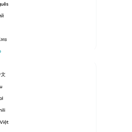
bu
guês
her Ayah (Allah) said:
va
ий
sen
e Day of the time appointed.) (38:80-81).
-
Tu
im among the p
…
Devamını oku
ไทย
No
Daha Fazla Tefsir
Bu
e
Yansımalar
yo
Razia Zahra
中文
33 hafta önce
·
referans
ayet 17:61-65
In the Name of Allah, the Most Merciful,
u
the Most Merciful,
ol
Yesterday, I went to narrate the story of
ili
Prophet Eesa Alahis salaam to a group of
small children at the masjid. The teachers
Việt
were very happy for the children to gain