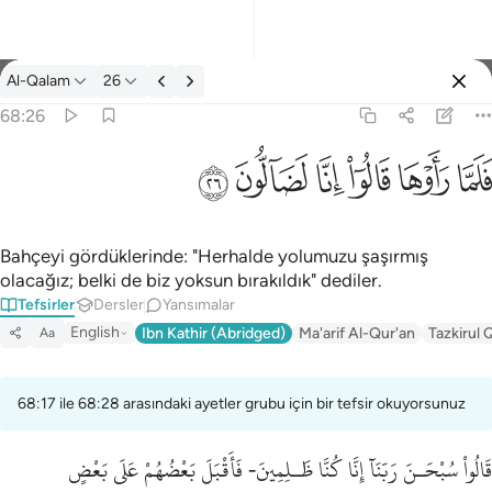
Tefsir: Al-Qalam 68:26
Al-Qalam
26
Giriş yap
68:26
فلما راوها قالوا انا لضالون ٢٦
ﱵ
ﱶ
ﱷ
ﱸ
ﱹ
ﱺ
فَلَمَّا رَأَوْهَا قَالُوٓا۟ إِنَّا لَضَآلُّونَ ٢٦
Bahçeyi gördüklerinde: "Herhalde yolumuzu şaşırmış
olacağız; belki de biz yoksun bırakıldık" dediler.
Tefsirler
Dersler
Yansımalar
English
Ibn Kathir (Abridged)
Ma'arif Al-Qur'an
Tazkirul 
Aa
68:17 ile 68:28 arasındaki ayetler grubu için bir tefsir okuyorsunuz
قَالُواْ سُبْحَـنَ رَبّنَآ إِنَّا كُنَّا ظَـلِمِينَ- فَأَقْبَلَ بَعْضُهُمْ عَلَى بَعْضٍ