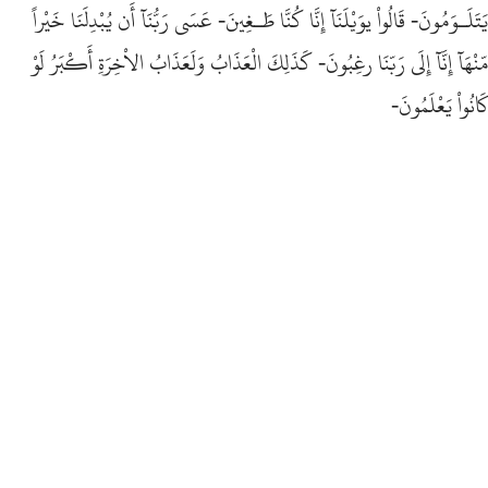
يَتَلَـوَمُونَ- قَالُواْ يوَيْلَنَآ إِنَّا كُنَّا طَـغِينَ- عَسَى رَبُّنَآ أَن يُبْدِلَنَا خَيْراً
مّنْهَآ إِنَّآ إِلَى رَبّنَا رغِبُونَ- كَذَلِكَ الْعَذَابُ وَلَعَذَابُ الاْخِرَةِ أَكْبَرُ لَوْ
كَانُواْ يَعْلَمُونَ-