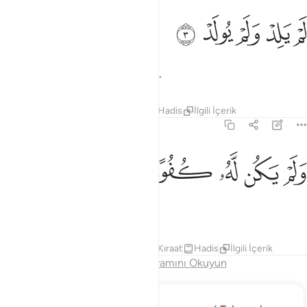
ﱉ
ﱊ
م يلد ولم يولد ٣
ﱋ
ﱌ
ﱍ
َمْ يَلِدْ وَلَمْ يُولَدْ ٣
O doğurmamış ve doğmamıştır.
Tefsirler
Dersler
Yansımalar
Hadis
İlgili İçerik
112:4
ﱎ
ﱏ
لم يكن له كفوا احد ٤
ﱐ
ﱑ
ﱒ
ﱓ
َلَمْ يَكُن لَّهُۥ كُفُوًا أَحَدٌۢ ٤
Hiçbir şey O'na denk değildir.
Tefsirler
Dersler
Yansımalar
Kıraat
Hadis
İlgili İçerik
Bölüm Sonu
Devamını Okuyun