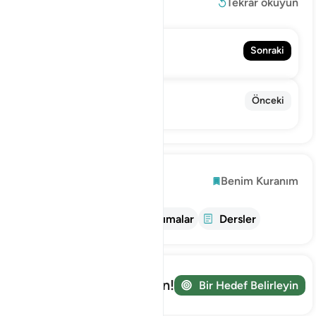
Devamını oku
Tekrar okuyun
113. Al-Falaq
Sonraki
Felak
111. Al-Masad
Önceki
Tebbet
Keşfetmek
Benim Kuranım
bilgi
Tefsir
Yansımalar
Dersler
Yolculuğunuzu takip edin!
Bir Hedef Belirleyin