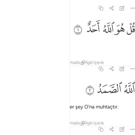
112:1
ﱁ
ﱂ
ل هو الله احد ١
ﱃ
ﱄ
ﱅ
ُلْ هُوَ ٱللَّهُ أَحَدٌ ١
De ki: O Allah bir tektir.
Tefsirler
Dersler
Yansımalar
Hadis
İlgili İçerik
112:2
ﱆ
لله الصمد ٢
ﱇ
ﱈ
للَّهُ ٱلصَّمَدُ ٢
Allah her şeyden müstağni ve her şey O'na muhtaçtır.
Tefsirler
Dersler
Yansımalar
Hadis
İlgili İçerik
112:3