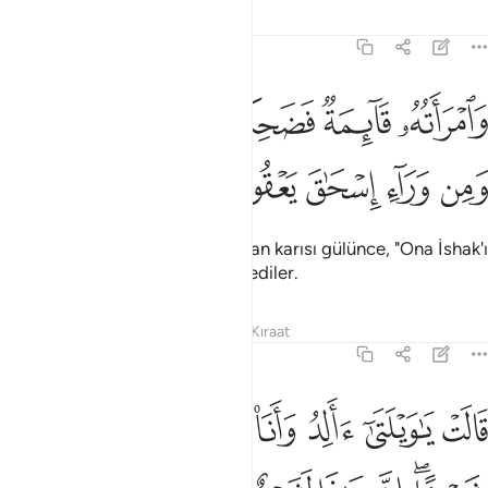
Tefsirler
Dersler
Yansımalar
11:71
ﳌ
ﳍ
ﳎ
ﳏ
امراته قايمة فضحكت فبشرناها باسحاق ومن وراء اسحاق يعقوب ٧١
ﳐ
َٱمْرَأَتُهُۥ قَآئِمَةٌۭ فَضَحِكَتْ فَبَشَّرْنَـٰهَا بِإِسْحَـٰقَ وَمِن وَرَآءِ إِسْحَـٰقَ يَعْقُوبَ
ﳑ
ﳒ
ﳓ
ﳔ
ﳕ
Bu arada, İbrahim'in ayakta duran karısı gülünce, "Ona İshak'ı
ardından Yakub'u müjdeleriz" dediler.
Tefsirler
Dersler
Yansımalar
Kıraat
11:72
ﱁ
ﱂ
ﱃ
ﱄ
ﱅ
ﱆ
ﱇ
الت يا ويلتى االد وانا عجوز وهاذا بعلي شيخا ان هاذا لشيء عجيب ٧٢
َالَتْ يَـٰوَيْلَتَىٰٓ ءَأَلِدُ وَأَنَا۠ عَجُوزٌۭ وَهَـٰذَا بَعْلِى شَيْخًا ۖ إِنَّ هَـٰذَا لَشَىْءٌ عَ