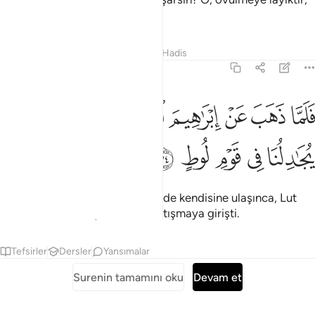
yücelerin yücesidir" dediler.
Tefsirler
Dersler
Yansımalar
Hadis
11:74
ﱠ
ﱡ
ﱢ
ﱣ
ﱤ
ﱥ
لما ذهب عن ابراهيم الروع وجاءته البشرى يجادلنا في قوم لوط ٧٤
ﱦ
َلَمَّا ذَهَبَ عَنْ إِبْرَٰهِيمَ ٱلرَّوْعُ وَجَآءَتْهُ ٱلْبُشْرَىٰ يُجَـٰدِلُنَا فِى قَوْمِ لُوطٍ ٧٤
ﱧ
ﱨ
ﱩ
ﱪ
ﱫ
İbrahim'in korkusu gidip de müjde kendisine ulaşınca, Lut
milleti hakkında elçilerimizle tartışmaya girişti.
Tefsirler
Dersler
Yansımalar
Surenin tamamını oku
Devam et