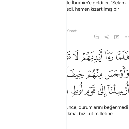
And olsun ki, elçilerimiz müjde ile İbrahim'e geldiler. "Selam
sana" dediler, "Size de selam" dedi, hemen kızartılmış bir
buzağı getirdi.
Tefsirler
Dersler
Yansımalar
Kıraat
11:70
ﲸ
ﲹ
ﲺ
ﲻ
ﲼ
ﲽ
ﲾ
لما راى ايديهم لا تصل اليه نكرهم واوجس منهم خيفة قالوا لا تخف انا ار
َلَمَّا رَءَآ أَيْدِيَهُمْ لَا تَصِلُ إِلَيْهِ نَكِرَهُمْ وَأَوْجَسَ مِنْهُمْ خِيفَةًۭ ۚ قَالُوا۟ لَا تَخَف
ﲿ
ﳀ
ﳁﳂ
ﳃ
ﳄ
ﳅ
ﳆ
ﳇ
ﳈ
ﳉ
ﳊ
ﳋ
Ellerini ona uzatmadıklarını görünce, durumlarını beğenmedi
ve içine korku düştü. Onlar, "Korkma, biz Lut milletine
gönderildik" dediler.