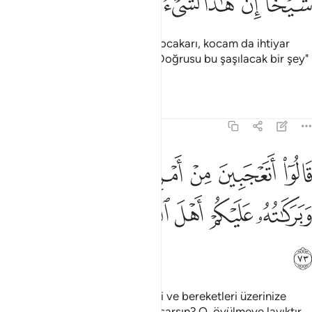
ﱈﱉ
ﱊ
ﱋ
ﱌ
ﱍ
ﱎ
"Vay başıma gelenler! Ben bir kocakarı, kocam da ihtiyar
olmuşken nasıl doğurabilirim? Doğrusu bu şaşılacak bir şey"
dedi.
Tefsirler
Dersler
Yansımalar
11:73
ﱏ
ﱐ
ﱑ
ﱒ
ﱓﱔ
ﱕ
ﱖ
الوا اتعجبين من امر الله رحمت الله وبركاته عليكم اهل البيت انه حميد م
َالُوٓا۟ أَتَعْجَبِينَ مِنْ أَمْرِ ٱللَّهِ ۖ رَحْمَتُ ٱللَّهِ وَبَرَكَـٰتُهُۥ عَلَيْكُمْ أَهْلَ ٱلْب
ﱗ
ﱘ
ﱙ
ﱚﱛ
ﱜ
ﱝ
ﱞ
ﱟ
"Ey evin hanımı! Allah'ın rahmeti ve bereketleri üzerinize
olmuşken, nasıl Allah'ın işine şaşarsın? O, övülmeye layıktır,