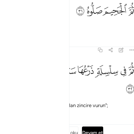
ﳎ
ﳏ
م الجحيم صلوه ٣١
ﳐ
ﳑ
ُمَّ ٱلْجَحِيمَ صَلُّوهُ ٣١
"Sonra cehenneme yaslayın"
Tefsirler
Dersler
Yansımalar
69:32
ﳒ
ﳓ
ﳔ
ﳕ
ﳖ
م في سلسلة ذرعها سبعون ذراعا فاسلكوه ٣٢
ﳗ
ﳘ
ُمَّ فِى سِلْسِلَةٍۢ ذَرْعُهَا سَبْعُونَ ذِرَاعًۭا فَٱسْلُكُوهُ ٣٢
ﳙ
"Sonra onu boyu yetmiş arşın olan zincire vurun";
Tefsirler
Dersler
Yansımalar
Surenin tamamını oku
Devam et