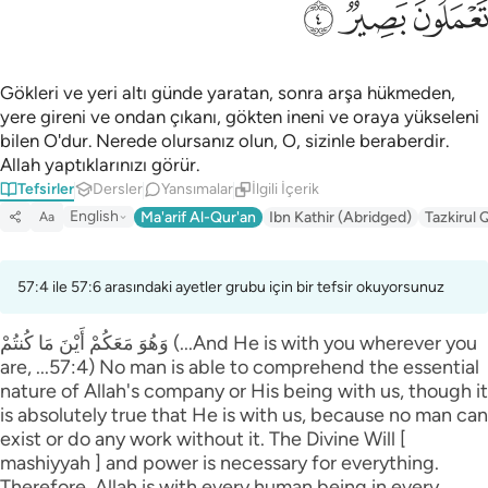
ﱦ
ﱧ
ﱨ
Gökleri ve yeri altı günde yaratan, sonra arşa hükmeden,
yere gireni ve ondan çıkanı, gökten ineni ve oraya yükseleni
bilen O'dur. Nerede olursanız olun, O, sizinle beraberdir.
Allah yaptıklarınızı görür.
Tefsirler
Dersler
Yansımalar
İlgili İçerik
English
Ma'arif Al-Qur'an
Ibn Kathir (Abridged)
Tazkirul 
Aa
57:4 ile 57:6 arasındaki ayetler grubu için bir tefsir okuyorsunuz
وَهُوَ مَعَكُمْ أَيْنَ مَا كُنتُمْ (...And He is with you wherever you
are, ...57:4) No man is able to comprehend the essential
nature of Allah's company or His being with us, though it
is absolutely true that He is with us, because no man can
exist or do any work without it. The Divine Will [
mashiyyah ] and power is necessary for everything.
Therefore, Allah is with every human being in every