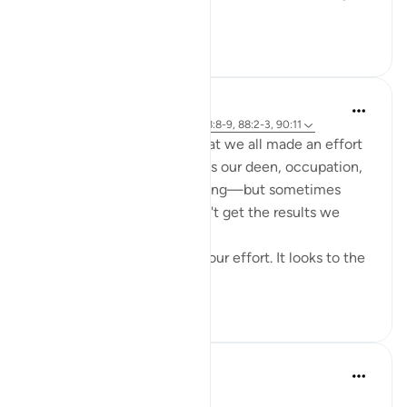
within the li...
Daha fazla gör
0
0
Cyaxzanetta Lynnara
6 hafta önce
·
referans
ayet 90:4, 88:8-9, 88:2-3, 90:11
These verse reminds me that we all made an effort
for something—whether it's our deen, occupation,
education, health, or anything—but sometimes
here, in this dunya, we didn't get the results we
wanted.
This dunya never looks to your effort. It looks to the
en...
Daha fazla gör
15
2
Dr Maryam Fayyaz
2 yıl önce
·
referans
ayet 88:2-3