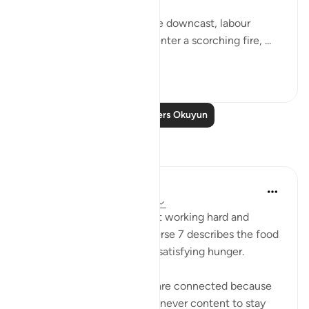
"Some faces on that day are downcast, labour
weary, worn out, about to enter a scorching fire, ...
Daha fazla gör
1
0
Daha Fazla Ders Okuyun
Yansımalar
Sana Warsame
2 yıl önce
·
referans
ayet 88:7, 88:3
Earlier in verse 3 talks about working hard and
feeling exhausted, while verse 7 describes the food
of hell as not nourishing or satisfying hunger.
I believe these two verses are connected because
those who disbelieve were never content to stay