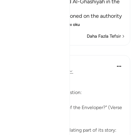
Reciting Surat Al-A`la and Al-Ghashiyah in the
Friday Prayer
It has already been mentioned on the authority
of An-Nu`man bi
…
Devamını oku
Daha Fazla Tefsir
Dersler
In the Shade of the Quran
31 hafta önce
·
referans
ayet 88:1-4
The Story in Brief
The surah opens with a question:
"Have you heard the story of the Enveloper?" (Verse
1)
The surah follows this by relating part of its story: