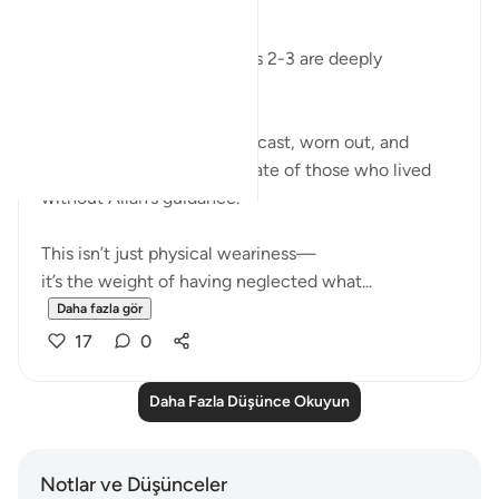
﷽
Surah Al-Ghashiyah’s verses 2-3 are deeply
humbling to me.
The imagery of faces downcast, worn out, and
exhausted describes the state of those who lived
without Allah’s guidance.
This isn’t just physical weariness—
it’s the weight of having neglected what...
Daha fazla gör
17
0
Daha Fazla Düşünce Okuyun
Notlar ve Düşünceler