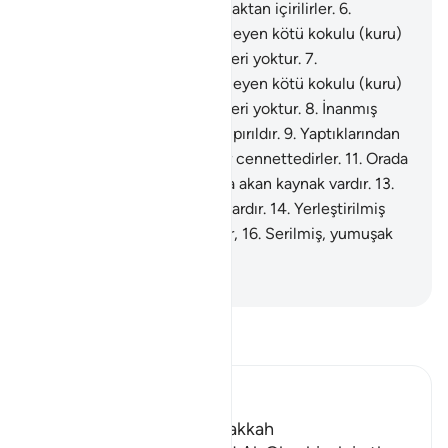
yaslanırlar.
5
.
Kızgın bir kaynaktan içirilirler.
6
.
Semirtmeyen, açlığı gidermeyen kötü kokulu (kuru)
bir dikenden başka yiyecekleri yoktur.
7
.
Semirtmeyen, açlığı gidermeyen kötü kokulu (kuru)
bir dikenden başka yiyecekleri yoktur.
8
.
İnanmış
olanların yüzleri, o gün, pırıl pırıldır.
9
.
Yaptıklarından
hoşnuddurlar.
10
.
Yüksek bir cennettedirler.
11
.
Orada
boş söz işitmezler.
12
.
Orada akan kaynak vardır.
13
.
Orada, yükseltilmiş tahtlar vardır.
14
.
Yerleştirilmiş
kaseler,
15
.
Sıra sıra yastıklar,
16
.
Serilmiş, yumuşak
tüylü halılar vardır.
-
Turkish Translation(Diyanet)
Tefsir okuyun.
Ibn Kathir (Abridged)
Which was revealed in Makkah