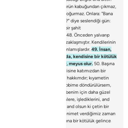
O'nun bilgisi dışında hiçbir ürün kabuğundan çıkmaz,
hiçbir dişi gebe kalmaz ve doğurmaz. Onlara: "Bana
koştuğunuz ortaklar nerede?" diye seslendiği gün:
"Sana, buna dair bizden hiçbir şahit
olmadığınıarzederiz" derler.
48
.
Önceden yalvarıp
durdukları şeyler onlardan uzaklaşmıştır. Kendilerinin
kaçacak yerleri olmadığını anlamışlardır.
49
.
İnsan,
iyilik istemekten usanmaz da, kendisine bir kötülük
gelince umutsuzluğa düşer, meyus olur.
50
.
Başına
gelen sıkıntıdan sonra, kendisine katımızdan bir
rahmet tattırsak: "Bu benim hakkımdır; kıyametin
kopacağını sanmıyorum. Rabbime döndürülürsem,
O'nun katında and olsun ki, benim için daha güzel
şeyler vardır" der. İnkar edenlere, işlediklerini, and
olsun ki bildireceğiz. Onlara and olsun ki çetin bir
azap tattıracağız.
51
.
İnsana nimet verdiğimiz zaman
yüz çevirerek yan çizer; başına bir kötülük gelince
uzun uzun yalvarır.