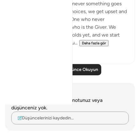
How often it happens: whenever something goes
against our desires or our choices, we get upset and
become ungrateful to the One who never
abandoned us, to the One who is the Giver. We
might not see the good it holds yet, and we start
being mean and surround ou...
Daha fazla gör
19
1
Daha Fazla Düşünce Okuyun
Notlar ve Düşünceler
Bu ayetle ilgili herhangi bir notunuz veya
düşünceniz yok.
Düşüncelerinizi kaydedin…