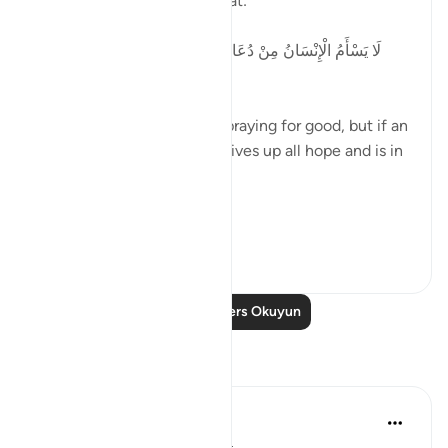
Allah says in surah al-Fussilat:
لَا يَسْأَمُ الْإِنْسَانُ مِنْ دُعَاءِ الْخَيْرِ وَإِنْ مَسَّهُ الشَّرُّ فَيَئُوسٌ
قَنُوطٌ
'Man does not get tired of praying for good, but if an
evil touches him, then he gives up all hope and is in
despair. ' [41:49]
In p...
Daha fazla gör
3
0
Daha Fazla Ders Okuyun
Yansımalar
syed Mantsha khan
6 hafta önce
·
referans
ayet 41:49