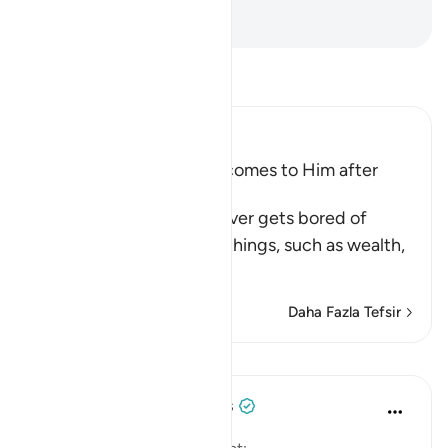
-
Turkish Translation(Diyanet)
Tefsir okuyun.
Ibn Kathir (Abridged)
Man is fickle when Ease comes to Him after
Difficulty
Allah tells us that man never gets bored of
asking his Lord for good things, such as wealth,
phys
…
Devamını oku
Daha Fazla Tefsir
Dersler
Tulayhah Tafsir Translations
5 yıl önce
·
referans
ayet 41:49