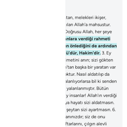
Bağlam içinde okuyun
Bölüm 35, Sayfa 434, Juz 22
1
.
Hamd, gökleri ve yeri yaratan, melekleri ikişer,
üçer, dörder kanatlı elçiler kılan Allah'a mahsustur.
Yaratmada dilediğini artırır. Doğrusu Allah, her şeye
Kadir olandır.
2
.
Allah'ın insanlara verdiği rahmeti
önleyebilecek yoktur. O'nun önlediğini de ardından
salıverecek yoktur. O, güçlü'dür, Hakim'dir.
3
.
Ey
insanlar! Allah'ın size olan nimetini anın; sizi gökten
ve yerden rızıklandıran Allah'tan başka bir yaratan var
mıdır? O'ndan başka tanrı yoktur. Nasıl aldatılıp da
döndürülürsünüz?
4
.
Seni yalanlıyorlarsa bil ki senden
önce de nice peygamberler yalanlanmıştır. Bütün
işler Allah' a döndürülür.
5
.
Ey insanlar! Allah'ın verdiği
söz şüphesiz gerçektir; dünya hayatı sizi aldatmasın.
Allah'ın affına güvendirerek şeytan sizi ayartmasın.
6
.
Şeytan şüphesiz sizin düşmanınızdır; siz de onu
düşman tutun; o, kendi taraftarlarını, çılgın alevli