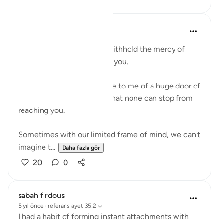
R. Ebied
4 yıl önce
·
referans
ayet 35:2
There is nothing that can withhold the mercy of
Allah from showering upon you.
This verse portrays an image to me of a huge door of
blessings opening for you that none can stop from
reaching you.
Sometimes with our limited frame of mind, we can't
imagine t...
Daha fazla gör
20
0
sabah firdous
5 yıl önce
·
referans
ayet 35:2
I had a habit of forming instant attachments with