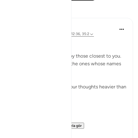
Yansımalar
Ali Ali
29 hafta önce
·
referans
ayet 12:45, 12:36, 35:2
Bismillāh.
Imagine being abandoned by those closest to you.
Not by strangers — but by the ones whose names
you trusted.
You sit in the dark, alone, your thoughts heavier than
the silence around you.
There is nowhere to go.
No one to turn to.
Then someone co...
Daha fazla gör
20
0