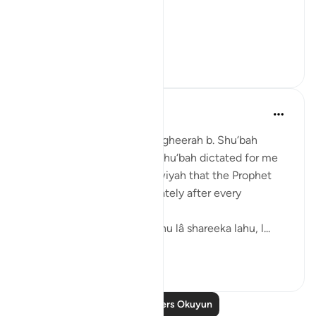
(Yunus v 107)
2. Whateve...
Daha fazla gör
42
2
Prophetic Commentary
8 yıl önce
·
referans
ayet 35:2
Warrâd, the scribe of al-Mugheerah b. Shu‘bah
narrates: al-Mugheerah b. Shu‘bah dictated for me
to write in a letter to Mu‘âwiyah that the Prophet
(saws) used to say immediately after every
prescribed prayer:
'Lâ ilâha illah Allahu Wahdahu lâ shareeka lahu, l...
Daha fazla gör
1
0
Daha Fazla Ders Okuyun