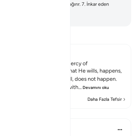
cehennem yaranı olmaya çağırır.
7
.
İnkar eden
kimselere çetin azap vardır.
-
Turkish Translation(Diyanet)
Tefsir okuyun.
Ibn Kathir (Abridged)
None can withhold the Mercy of
Allah Allah tells us that what He wills, happens,
and what He does not will, does not happen.
None can give what He with
…
Devamını oku
Daha Fazla Tefsir
Dersler
Waleed Basyouni
3 yıl önce
·
referans
ayet 35:2