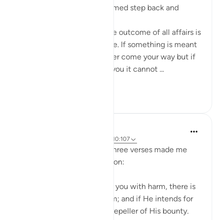
If you are getting overwhelmed step back and
remember this:
❝Go easy on yourself for the outcome of all affairs is
determined by God's decree. If something is meant
to go elsewhere, it will never come your way but if
it is yours by destiny, from you it cannot ...
Daha fazla gör
47
2
Ammar AlShukry
4 yıl önce
·
referans
ayet 11:6, 35:2, 10:107
Aamir ibn Abd Qays said, 'Three verses made me
independent of all of creation:
1. And if Allah should touch you with harm, there is
no remover of it except Him; and if He intends for
you good, then there is no repeller of His bounty.