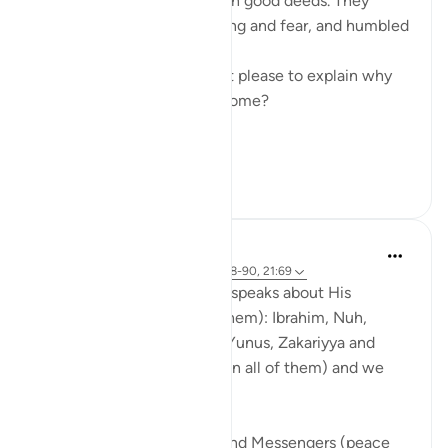
'They were always fervent in good deeds. They
called upon Us out of longing and fear, and humbled
themselves before Us.'
Can you give me a moment please to explain why
the Prophets were so awesome?
This ayah fo...
Daha fazla gör
7
0
Abdul Nasir Jangda
3 yıl önce
·
referans
ayet 21:84, 21:88-90, 21:69
In Surah al-Anbiya, Allahﷻ speaks about His
Prophets (peace be upon them): Ibrahim, Nuh,
Dawud, Sulayman, Ayyub, Yunus, Zakariyya and
many others (peace be upon all of them) and we
find a recurring theme.
We see that the Prophets and Messengers (peace