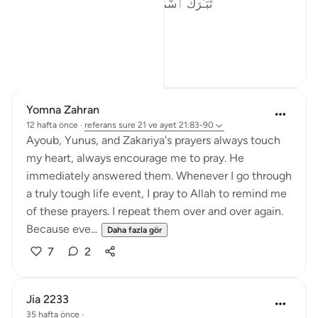
تَبَـٰرَكَ ٱسْمُ رَبِّكَ ذِى ٱلْجَلَـٰلِ وَٱلْإِكْرَامِ ٧٨
I begin w...
Daha fazla gör
12
9
Yomna Zahran
12 hafta önce
·
referans
sure 21 ve ayet 21:83-90
Ayoub, Yunus, and Zakariya's prayers always touch
my heart, always encourage me to pray. He
immediately answered them. Whenever I go through
a truly tough life event, I pray to Allah to remind me
of these prayers. I repeat them over and over again.
Because eve...
Daha fazla gör
7
2
Jia 2233
35 hafta önce
·