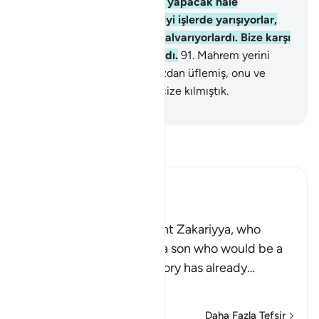
bahşetmiş, eşini de doğum yapacak hale
getirmiştik. Doğrusu onlar iyi işlerde yarışıyorlar,
korkarak ve umarak Bize yalvarıyorlardı. Bize karşı
gönülden saygı duyuyorlardı.
91
.
Mahrem yerini
koruyan Meryem'e ruhumuzdan üflemiş, onu ve
oğlunu, alemler için bir mucize kılmıştık.
-
Turkish Translation(Diyanet)
Tefsir okuyun.
Ibn Kathir (Abridged)
Zakariyya and Yahya
Allah tells us of His servant Zakariyya, who
asked Allah to grant him a son who would be a
Prophet after him. The story has already
…
Devamını oku
Daha Fazla Tefsir