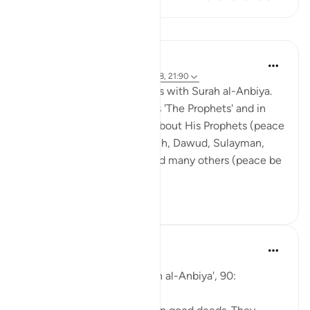
Dersler
Abdul Nasir Jangda
4 yıl önce
·
referans
ayet 21:84, 21:88, 21:90
The seventeenth juz’ begins with Surah al-Anbiya.
The word 'al-Anbiya' means 'The Prophets' and in
this chapter, Allah speaks about His Prophets (peace
be upon them): Ibrahim, Nuh, Dawud, Sulayman,
Ayyub, Yunus, Zakariyya and many others (peace be
upon all of ...
Daha fazla gör
19
1
Abu Eesa
5 yıl önce
·
referans
ayet 21:90
So, Allah jalla wa 'ala says in al-Anbiya', 90: