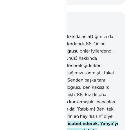
Bağlam içinde okuyun
Bölüm 21, Sayfa 329, Juz 17
85
.
İsmail, İdris ve Zülkifl hakkında anlattığımızı da
an; onların her biri sabredenlerdendi.
86
.
Onları
rahmetimizin içine aldık; doğrusu onlar iyilerdendi.
87
.
Zünnun (Balık Sahibi; Yunus) hakkında
söylediğimizi de an. O, öfkelenerek giderken,
kendisini sıkıntıya sokmayacağımızı sanmıştı; fakat
sonunda karanlıklar içinde: "Senden başka tanrı
yoktur, Sen münezzehsin, doğrusu ben haksızlık
edenlerdenim" diye seslenmişti.
88
.
Biz de ona
cevap verip, onu üzüntüden kurtarmıştık. inananları
böyle kurtarırız.
89
.
Zekeriya da: "Rabbim! Beni tek
Başıma bırakma, Sen varislerin en hayırlısısın" diye
nida etmişti.
90
.
Biz de ona icabet ederek, Yahya'yı