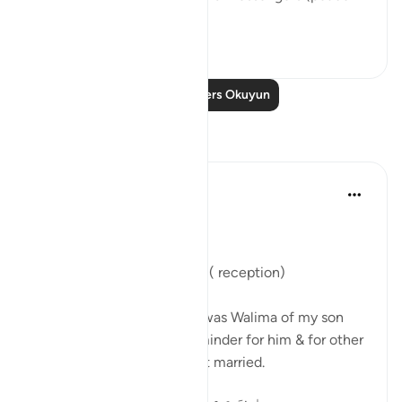
be upo...
Daha fazla gör
46
5
Daha Fazla Ders Okuyun
Yansımalar
Parveen Ahmed
2 yıl önce
·
referans
ayet 21:90
Bismillah
Nasiha on Bunnay’s Walima ( reception)
Alhamdulillah yesterday it was Walima of my son
and I want to share this reminder for him & for other
young who are about to get married.