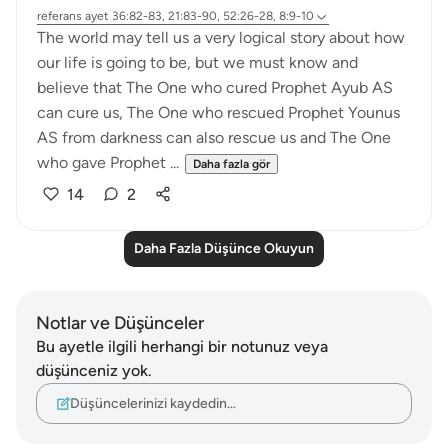
referans
ayet 36:82-83, 21:83-90, 52:26-28, 8:9-10
The world may tell us a very logical story about how
our life is going to be, but we must know and
believe that The One who cured Prophet Ayub AS
can cure us, The One who rescued Prophet Younus
AS from darkness can also rescue us and The One
who gave Prophet ...
Daha fazla gör
14
2
Daha Fazla Düşünce Okuyun
Notlar ve Düşünceler
Bu ayetle ilgili herhangi bir notunuz veya
düşünceniz yok.
Düşüncelerinizi kaydedin…