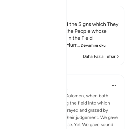
Ibn Kathir (Abridged)
Dawud and Sulayman and the Signs which They
were given; the Story of the People whose
Sheep pastured at Night in the Field
Abu Ishaq narrated from Murr
…
Devamını oku
Daha Fazla Tefsir
Dersler
In the Shade of the Quran
31 hafta önce
·
referans
ayet 21:78
"And remember David and Solomon, when both
gave judgement concerning the field into which
some people's sheep had strayed and grazed by
night. We were witness to their judgement. We gave
Solomon insight into the case. Yet We gave sound