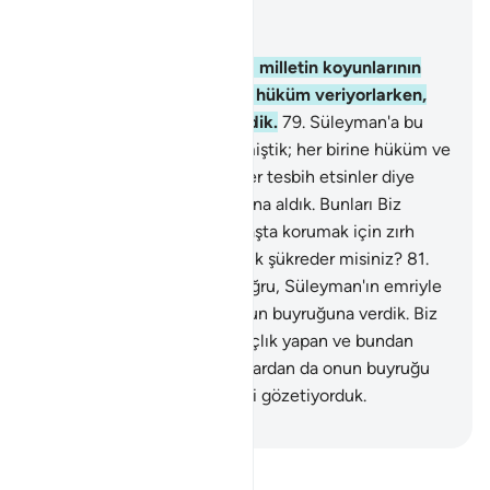
Bağlam içinde okuyun
Bölüm 21, Sayfa 328, Juz 17
78
.
Davud ve Süleyman da milletin koyunlarının
yayıldığı bir ekin hakkında hüküm veriyorlarken,
Biz onların hükmüne şahiddik.
79
.
Süleyman'a bu
meselenin hükmünü bildirmiştik; her birine hüküm ve
ilim verdik. Davud ile beraber tesbih etsinler diye
dağları ve kuşları buyruk altına aldık. Bunları Biz
yapmıştık.
80
.
Ona, sizi savaşta korumak için zırh
yapma sanatını öğrettik, artık şükreder misiniz?
81
.
Bereketli kıldığımız yere doğru, Süleyman'ın emriyle
yürüyen şiddetli rüzgarı, onun buyruğuna verdik. Biz
herşeyi biliyorduk.
82
.
Dalgıçlık yapan ve bundan
başka işler de gören şeytanlardan da onun buyruğu
altına verdik. Onların hepsini gözetiyorduk.
-
Turkish Translation(Diyanet)
Tefsir okuyun.