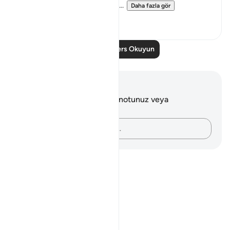
judgement and knowledge ...
Daha fazla gör
0
0
Daha Fazla Ders Okuyun
Notlar ve Düşünceler
Bu ayetle ilgili herhangi bir notunuz veya
düşünceniz yok.
Düşüncelerinizi kaydedin…