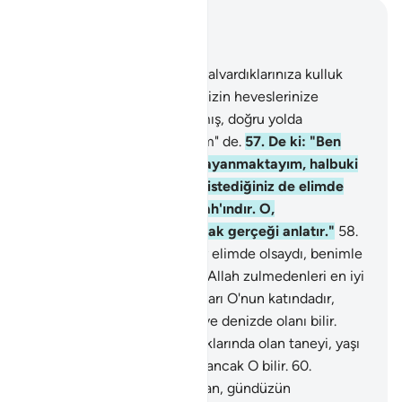
Bağlam içinde okuyun
Bölüm 6, Sayfa 134, Juz 7
56
.
De ki: "Allah'tan başka, yalvardıklarınıza kulluk
etmekten menolundum." "Sizin heveslerinize
uymayacağım, yoksa sapıtmış, doğru yolda
gidenlerden olmamış olurum" de.
57
.
De ki: "Ben
Rabbim'den bir belgeye dayanmaktayım, halbuki
siz onu yalanladınız; acele istediğiniz de elimde
değildir. Hüküm ancak Allah'ındır. O,
hükmedenlerin en iyisi olarak gerçeği anlatır."
58
.
De ki: "Acele istediğiniz şey elimde olsaydı, benimle
aranızdaki iş bitmiş olurdu." Allah zulmedenleri en iyi
bilendir.
59
.
Gaybın anahtarları O'nun katındadır,
onları ancak O bilir. Karada ve denizde olanı bilir.
Düşen yaprağı, yerin karanlıklarında olan taneyi, yaşı
kuruyu ki apaçık Kitap'tadır ancak O bilir.
60
.
Geceleyin sizi ölü gibi uyutan, gündüzün