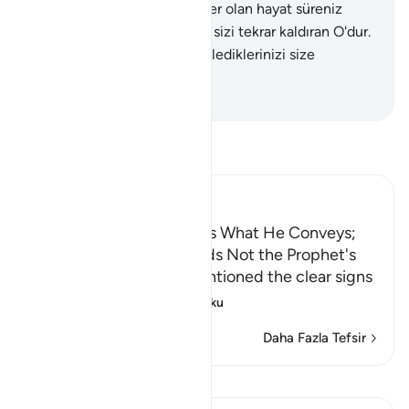
yaptıklarınızı bilen, mukadder olan hayat süreniz
doluncaya kadar gündüzleri sizi tekrar kaldıran O'dur.
Sonra dönüşünüz O'nadır, işlediklerinizi size
bildirecektir.
-
Turkish Translation(Diyanet)
Tefsir okuyun.
Ibn Kathir (Abridged)
The Prophet Understands What He Conveys;
Torment is in Allah's Hands Not the Prophet's
Allah says, just as We mentioned the clear signs
that testify an
…
Devamını oku
Daha Fazla Tefsir
Kıraat'ı görüntüle