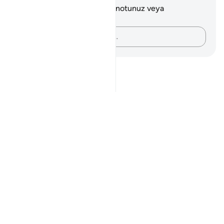
Bu ayetle ilgili herhangi bir notunuz veya
düşünceniz yok.
Düşüncelerinizi kaydedin…
Notes
placeholders
close