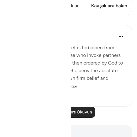
Bu ayette şunlar var: 1 Kavşaklar
Kavşaklara bakın
Dersler
In the Shade of the Quran
31 hafta önce
·
referans
ayet 6:57
After stating that the Prophet is forbidden from
following the whims of those who invoke partners
besides God, the Prophet is then ordered by God to
declare to those idolaters who deny the absolute
oneness of their Lord his own firm belief and
unshakable convi...
Daha fazla gör
0
0
82
Daha Fazla Ders Okuyun
Notlar ve Düşünceler