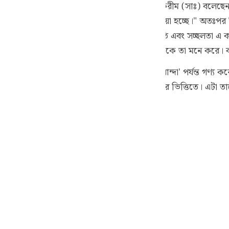
 পর্যন্ত কেটে ছাড়ি। হাদীসেও এসেছে যে, নবী করীম (সাঃ) বলেছেন
guês
ার্থিব সুখ দিচ্ছেন, তখন জানবে এটা তার জন্য ঢিল দেওয়া হচ্ছে।" অ
ий
র হাদীস থেকে প্রতীয়মান হয় যে, পার্থিব উন্নতি এবং সচ্ছলতা এ কথা
হান আল্লাহ তাদের প্রতি সন্তুষ্ট থাকেন; যেমন, অনেকে তা মনে করে
ไทย
গের পার্থিব সচ্ছলতা পরীক্ষা এবং অবকাশ বা ঢিল দেওয়ার ভিত্তিতে। এটা 
e
中文
u
ol
ili
Việt