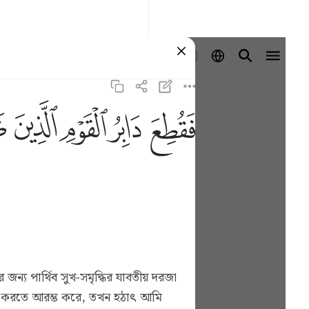
Giriş yap
ﱁ
ﱂ
ﱃ
ﱄ
ﱅ
য পার্থিব সুখ-সমৃদ্ধির যাবতীয় দরজা
্শন করতে আরম্ভ করে, তখন হঠাৎ আমি