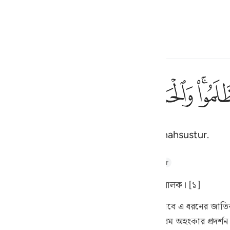
çin
Giriş yap
h
ﱆ
ﱇ
ﱈ
ﱉ
ﱊ
ﱋ
فقطع دا
فَقُطِعَ دَابِرُ ٱلْقَوْمِ ٱلَّذِين
ldi. Hamd, Alemlerin Rabbi Allah'a mahsustur.
ف
is
hul Majid
Tafsir Abu Bakr Zakaria
Tafseer Ibn Kathir
esia
 সমস্ত প্রশংসা আল্লাহরই; যিনি বিশ্বজগতের প্রতিপালক। [১]
no
 আল্লাহ বলছেন যে, কখনো কখনো আমি সাময়িকভাবে এ ধরনের জাতির জন্
্ন হয়ে পড়ে এবং নিজেদের আর্থিক উন্নতির জন্য চরম অহংকার প্রদর