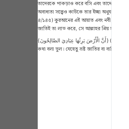
তাদেরকে পাকড়াও করে বসি এবং তাদের মূল শিকড়
Portu
অবাধ্যতা সত্ত্বেও কাউকে তার ইচ্ছা অনুযায়ী প
русск
৪/১৪৫)
কুরআনের এই আয়াত এবং নবী করীম (সাঃ)-এ
Shqip
জাতিই তা লাভ করে, সে আল্লাহর প্রিয় হয় এবং ম
ภาษา
{أَنَّ الْأَرْضَ يَرِثُهَا عِبَادِيَ الصَّالِحُونَ} (الأنبياء: ১০৫) আয়াতের ভিত্তিতে তাদেরকে 'আল্লাহর নেক বান্দা' পর্যন্ত গণ্য করে! পক্ষান্তরে এ রকম মনে করা এবং এমন
কথা বলা ভুল। যেহেতু ভ্রষ্ট জাতির বা ব্যক্তিবর্
Türkç
اردو
简体
Melay
Españ
Kiswah
Tiếng 