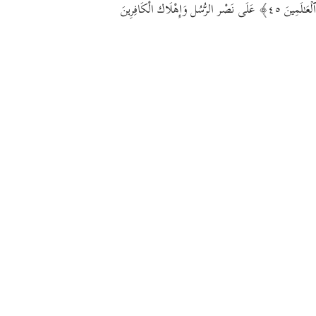
ٱلۡعَـٰلَمِینَ ٤٥﴾ عَلَى نَصْر الرُّسُل وَإِهْلَاك الْكَافِرِينَ