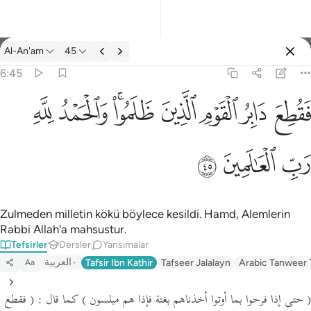
Tefsir: Al-An'am 6:45
Al-An'am
45
Giriş yap
6:45
فقطع دابر القوم الذين ظلموا والحمد لله رب العالمين ٤٥
ﱁ
ﱂ
ﱃ
ﱄ
ﱅﱆ
ﱇ
ﱈ
َابِرُ ٱلْقَوْمِ ٱلَّذِينَ ظَلَمُوا۟ ۚ وَٱلْحَمْدُ لِلَّهِ رَبِّ ٱلْعَـٰلَمِينَ ٤٥
ﱉ
ﱊ
ﱋ
Zulmeden milletin kökü böylece kesildi. Hamd, Alemlerin
Rabbi Allah'a mahsustur.
Tefsirler
Dersler
Yansımalar
العربية
Tafsir Ibn Kathir
Tafseer Jalalayn
Arabic Tanweer 
Aa
( حتى إذا فرحوا بما أوتوا أخذناهم بغتة فإذا هم مبلسون )
كما قال :
( فقطع