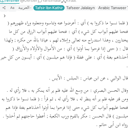
Tefsirler
Dersler
Yansımalar
Kıraat
العربية
Tafsir Ibn Kathir
Tafseer Jalalayn
Arabic Tanweer 
Aa
( فلما نسوا ما ذكروا به )
أي : أعرضوا عنه وتناسوه وجعلوه وراء ظهورهم
(
فتحنا عليهم أبواب كل شيء )
أي : فتحنا عليهم أبواب الرزق من كل ما
يختارون ، وهذا استدراج منه تعالى وإملاء لهم ،
عياذا بالله من مكره ; ولهذا
قال :
( حتى إذا فرحوا بما أوتوا )
أي : من الأموال والأولاد والأرزاق
(
أخذناهم بغتة )
أي : على غفلة
( فإذا هم مبلسون )
أي : آيسون من كل خير
.
قال الوالبي ،
عن ابن عباس :
المبلس : الآيس .
وقال الحسن البصري : من وسع الله عليه فلم ير أنه يمكر به ، فلا رأي له .
ومن قتر عليه فلم ير أنه ينظر له ، فلا رأي له ،
ثم قرأ :
( فلما نسوا ما ذكروا به
فتحنا عليهم أبواب كل شيء حتى إذا فرحوا بما أوتوا أخذناهم بغتة فإذا هم
مبلسون )
قال الحسن : مكر بالقوم ورب الكعبة ; أعطوا حاجتهم ثم أخذوا .
رواه ابن أبي حاتم .