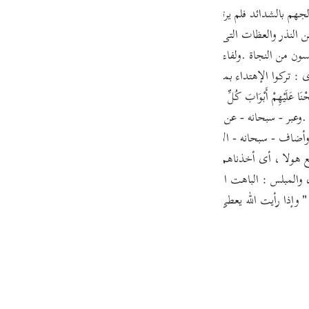
guês
د فلم يرتدعوا فقال - تعالى - :{ فَلَمَّا نَسُواْ مَا ذُكِّرُواْ بِهِ فَتَحْنَا عَلَيْهِمْ أَبْو
ما أعرضوا عن النذر والعظات التى وجهها إليهم الرسل ، فتحنا عليهم أبواب كل شىء من
ий
ن من النجاة .ولفاء فى قوله - تعالى - { فَلَمَّا نَسُواْ } لتفصيل ما كان من
 أى : تركوا الإهتداء بما جاء به الرسل حتى نسوه أو جعلوه كالمنسى فى عدم 
ไทย
ْنَا عَلَيْهِمْ أَبْوَابَ كُلِّ شَيْءٍ } يرسم صورة بليغة لإقبال الدنيا عليهم من جم
اء .وعبر - سبحانه - عن إعطائهم النعمة بقوله : { بِمَآ أوتوا } بالبناء للمجه
e
ندي } وأضاف - سبحانه - الأخذ إلى ذاته فى قوله { أَخَذْنَاهُمْ } لأنهم كانوا لا ي
ظع هولا ، أى أخذناهم بعذاب الاستئصال حال كوننا مباغتين لهم . أو حال ك
中文
 فجائية ، والمبلس : الباهت الحزين البائس من الخير ، الذى لا يحير جواباً لشدة
ا رأيت الله يعطى العبد من الدنيا على معاصيه ما يحب فإنما هو استدراج " ، ثم تلا ق
u
ol
ili
Việt