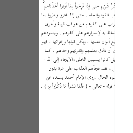
Portu
َابَ كُلِّ شَيْءٍ حتى إِذَا فَرِحُواْ بِمَآ أوتوا أَخَذْنَاهُمْ
 الرزق وأسباب القوة والجاه . حتى إذا اغتروا وبطروا بما
русск
هم . وبيان ما ترتب على كفرهم من عواقب قريبة وأخرى
Shqip
الاعتبار والاتعاظ به لإصرارهم على كفرهم ، وجمودهم
ภาษา
يع أقطارها بجميع ألوان نعمها ، وبكل قوتها وإغرائها ، فهو
ول لأنهم يحسبون أن ذلك بعلمهم وقدرتهم وحدهم ، كما
Türkç
نكرون ذلك ، بل كانوا ينسبون الخلق والإيجاد إلى الله -
اردو
ونهم مبغوتين ، فقد فجأهم العذاب على غرة بدون
简体
 ما نزل به من سوء الحال .روى الإمام أحمد بسنده عن
وله - تعالى - { فَلَمَّا نَسُواْ مَا ذُكِّرُواْ بِهِ } .
Melay
Españ
Kiswah
Tiếng 