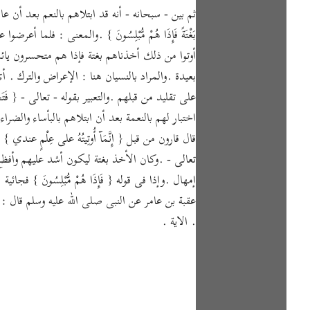
ثم بين - سبحانه - أنه قد ابتلاهم بالنعم بعد أن عالجهم بالشدائ
بَغْتَةً فَإِذَا هُمْ مُّبْلِسُونَ } .والمعنى : فل
أوتوا من ذلك أخذناهم بغتة فإذا هم متحسرون يائسو
بعيدة .والمراد بالنسيان هنا : الإعراض والترك .
على تقليد من قبلهم .والتعبير بقوله - تعالى - { فَتَح
اختبار لهم بالنعمة بعد أن ابتلاهم بالبأساء والضر
قال قارون من قبل { إِنَّمَآ أُوتِيتُهُ على عِلْمٍ ع
تعالى - .وكان الأخذ بغتة ليكون أشد عليهم وأف
إمهال .وإذا فى قوله { فَإِذَا هُمْ مُّبْلِسُونَ }
عقبة بن عامر عن النبى صلى الله عليه وسلم قال : " وإذ
. الاية .