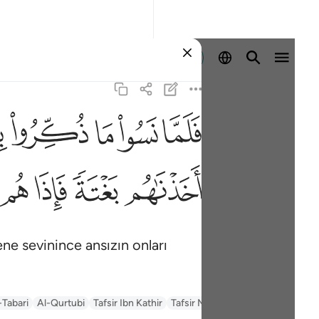
Giriş yap
ﳇ
ﳈ
ﳉ
ﳊ
ﳋ
ف
ﳖ
ﳗ
ﳘ
ﳙ
lene sevinince ansızın onları
السعدي Al-Sa'di
Tafsir Muyassar
Tafsir Ibn Kathir
Al-Qurtubi
-Tabari