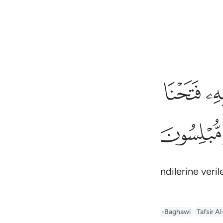
çin
Giriş yap
h
ﳌ
ﳍ
ﳎ
ﳏ
ﳐ
ﳑ
فلما نسوا ما ذكروا به فتحنا عليهم ابواب كل شيء حتى اذا ف
َلَمَّا نَسُوا۟ مَا ذُكِّرُوا۟ بِهِۦ فَتَحْنَا عَلَيْهِمْ أَبْوَٰبَ كُلِّ شَىْءٍ حَتَّىٰٓ إِذَا فَرِحُوا
ﳚ
ﳛ
ف
is
esia
da, onlara her şeyin kapısını açtık; kendilerine veri
no
afseer Jalalayn
Arabic Tanweer Tafseer
Tafseer Al-Baghawi
Tafsir Al