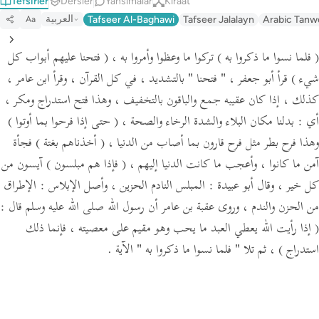
Tefsirler
Dersler
Yansımalar
Kıraat
العربية
Tafseer Al-Baghawi
Tafseer Jalalayn
Arabic Tanw
Aa
( فلما نسوا ما ذكروا به )
تركوا ما وعظوا وأمروا به ،
( فتحنا عليهم أبواب كل
شيء )
قرأ أبو جعفر ،
" فتحنا "
بالتشديد ، في كل القرآن ، وقرأ ابن عامر ،
كذلك ، إذا كان عقيبه جمع والباقون بالتخفيف ، وهذا فتح استدراج ومكر ،
أي :
بدلنا مكان البلاء والشدة الرخاء والصحة ،
( حتى إذا فرحوا بما أوتوا )
وهذا فرح بطر مثل فرح قارون بما أصاب من الدنيا ،
( أخذناهم بغتة )
فجأة
آمن ما كانوا ، وأعجب ما كانت الدنيا إليهم ،
( فإذا هم مبلسون )
آيسون من
كل خير ،
وقال أبو عبيدة :
المبلس النادم الحزين ،
وأصل الإبلاس :
الإطراق
من الحزن والندم ،
وروى عقبة بن عامر أن رسول الله صلى الله عليه وسلم قال :
( إذا رأيت الله يعطي العبد ما يحب وهو مقيم على معصيته ، فإنما ذلك
استدراج )
، ثم تلا
" فلما نسوا ما ذكروا به "
الآية .