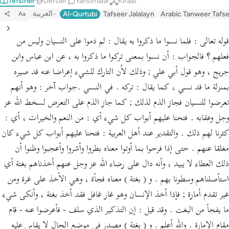
Tefsirler
Dersler
Yansımalar
Kıraat
العربية
Al-Qurtubi
Tafseer Jalalayn
Arabic Tanweer Tafs
Aa
قوله تعالى : فلما نسوا ما ذكروا به يقال : لم ذموا على النسيان وليس من
فعلهم ؟ فالجواب : أن نسوا بمعنى تركوا ما ذكروا به ، عن ابن عباس وابن
جريج ، وهو قول أبي علي ; وذلك لأن التارك للشيء إعراضا عنه قد صيره
بمنزلة ما قد نسي ، كما يقال : تركه . في النسي .جواب آخر : وهو أنهم
تعرضوا للنسيان فجاز الذم لذلك ; كما جاز الذم على التعرض لسخط الله عز
وجل وعقابه . فتحنا عليهم أبواب كل شيء أي : من النعم والخيرات ، أي :
كثرنا لهم ذلك . والتقدير عند أهل العربية : فتحنا عليهم أبواب كل شيء كان
مغلقا عنهم . حتى إذا فرحوا بما أوتوا معناه بطروا وأشروا وأعجبوا وظنوا أن
ذلك العطاء لا يبيد ، وأنه دال على رضاء الله عز وجل عنهم أخذناهم بغتة أي
استأصلناهم وسطونا بهم . و ( بغتة ) معناه فجأة ، وهي الأخذ على غرة ومن
غير تقدم أمارة ; فإذا أخذ الإنسان وهو غار غافل فقد أخذ بغتة ، وأنكى شيء
ما يفجأ من البغت . وقد قيل : إن التذكير الذي سلف - فأعرضوا عنه - قام
مقام الإمارة . والله أعلم . و ( بغتة ) مصدر في موضع الحال لا يقاس عليه