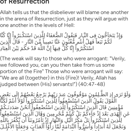
of Resurrection
Allah tells us that the disbeliever will blame one another
in the arena of Resurrection, just as they will argue with
one another in the levels of Hell:
وَإِذْ يَتَحَآجُّونَ فِى النَّـارِ فَيَقُولُ الضُّعَفَاءُ لِلَّذِينَ اسْتَكْـبَرُواْ إِنَّا كُنَّا
لَكُمْ تَبَعاً فَهَلْ أَنتُم مُّغْنُونَ عَنَّا نَصِيباً مِّنَ النَّارِ - قَالَ الَّذِينَ
اسْتَكْبَرُواْ إِنَّا كُلٌّ فِيهَآ إِنَّ اللَّهَ قَدْ حَكَمَ بَيْنَ الْعِبَادِ
(The weak will say to those who were arrogant: "Verily,
we followed you, can you then take from us some
portion of the Fire" Those who were arrogant will say:
"We are all (together) in this (Fire)! Verily, Allah has
judged between (His) servants!") (40:47-48)
وَلَوْ تَرَى إِذِ الظَّـلِمُونَ مَوْقُوفُونَ عِندَ رَبّهِمْ يَرْجِعُ بَعْضُهُمْ إِلَى بَعْضٍ
الْقَوْلَ يَقُولُ الَّذِينَ اسْتُضْعِفُواْ لِلَّذِينَ اسْتَكْبَرُواْ لَوْلاَ أَنتُمْ لَكُنَّا
مُؤْمِنِينَ قَالَ الَّذِينَ اسْتَكْبَرُواْ لِلَّذِينَ اسْتُضْعِفُواْ أَنَحْنُ صَدَدنَـكُمْ
عَنِ الْهُدَى بَعْدَ إِذْ جَآءكُمْ بَلْ كُنتُمْ مُّجْرِمِينَ وَقَالَ الَّذِينَ اسْتُضْعِفُواْ
لِلَّذِينَ اسْتَكْبَرُواْ بَلْ مَكْرُ الَّيْلِ وَالنَّهَارِ إِذْ تَأْمُرُونَنَآ أَن نَّكْفُرَ بِاللَّهِ
وَنَجْعَلَ لَهُ أَندَاداً وَأَسَرُّواْ النَّدَامَةَ لَمَّا رَأَوُاْ اْلَعَذَابَ وَجَعَلْنَا الاْغْلَـلَ