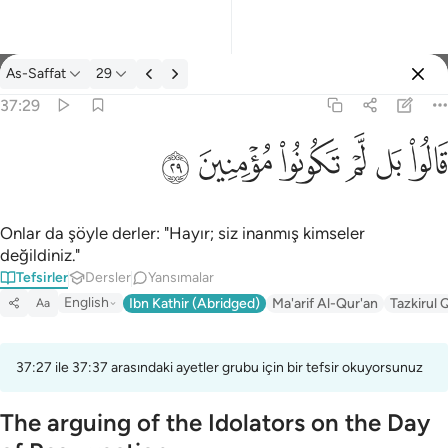
Tefsir: As-Saffat 37:29
As-Saffat
29
Giriş yap
37:29
قالوا بل لم تكونوا مومنين ٢٩
ﱘ
ﱙ
ﱚ
ﱛ
ﱜ
ﱝ
قَالُوا۟ بَل لَّمْ تَكُونُوا۟ مُؤْمِنِينَ ٢٩
Onlar da şöyle derler: "Hayır; siz inanmış kimseler
değildiniz."
Tefsirler
Dersler
Yansımalar
English
Ibn Kathir (Abridged)
Ma'arif Al-Qur'an
Tazkirul 
Aa
37:27 ile 37:37 arasındaki ayetler grubu için bir tefsir okuyorsunuz
The arguing of the Idolators on the Day