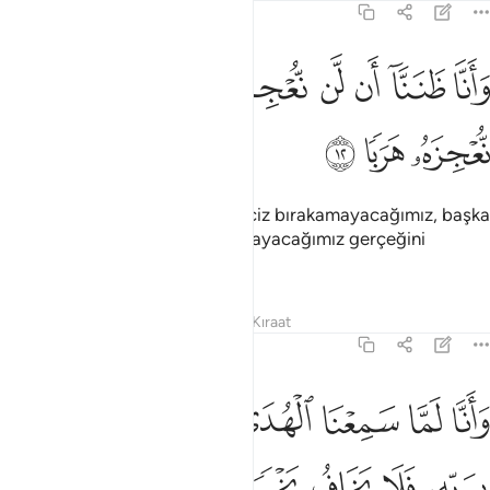
72:12
ﲾ
ﲿ
ﳀ
ﳁ
ﳂ
ﳃ
ﳄ
انا ظننا ان لن نعجز الله في الارض ولن نعجزه هربا ١٢
ﳅ
ﳆ
َأَنَّا ظَنَنَّآ أَن لَّن نُّعْجِزَ ٱللَّهَ فِى ٱلْأَرْضِ وَلَن نُّعْجِزَهُۥ هَرَبًۭا ١٢
ﳇ
ﳈ
ﳉ
"Yeryüzünde kalsak da Allah'ı aciz bırakamayacağımız, başka
yere kaçsak da, O'nu aciz kılamayacağımız gerçeğini
şüphesiz anladık."
Tefsirler
Dersler
Yansımalar
Kıraat
72:13
ﳊ
ﳋ
ﳌ
ﳍ
ﳎ
ﳏﳐ
ﳑ
انا لما سمعنا الهدى امنا به فمن يومن بربه فلا يخاف بخسا ولا رهقا ١٣
ﳒ
َأَنَّا لَمَّا سَمِعْنَا ٱلْهُدَىٰٓ ءَامَنَّا بِهِۦ ۖ فَمَن يُؤْمِنۢ بِرَبِّهِۦ فَلَا يَخَافُ بَخْسًۭا 
ﳓ
ﳔ
ﳕ
ﳖ
ﳗ
ﳘ
ﳙ