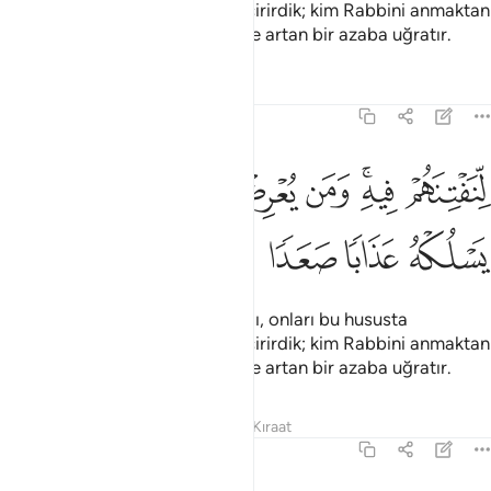
denememiz için onlara bol su içirirdik; kim Rabbini anmaktan
yüz çevirirse, Rabbi onu gittikçe artan bir azaba uğratır.
Tefsirler
Dersler
Yansımalar
72:17
ﱛ
ﱜﱝ
ﱞ
ﱟ
ﱠ
ﱡ
نفتنهم فيه ومن يعرض عن ذكر ربه يسلكه عذابا صعدا ١٧
ﱢ
ِّنَفْتِنَهُمْ فِيهِ ۚ وَمَن يُعْرِضْ عَن ذِكْرِ رَبِّهِۦ يَسْلُكْهُ عَذَابًۭا صَعَدًۭا ١٧
ﱣ
ﱤ
ﱥ
ﱦ
Ama doğru yola girmiş olsalardı, onları bu hususta
denememiz için onlara bol su içirirdik; kim Rabbini anmaktan
yüz çevirirse, Rabbi onu gittikçe artan bir azaba uğratır.
Tefsirler
Dersler
Yansımalar
Kıraat
72:18