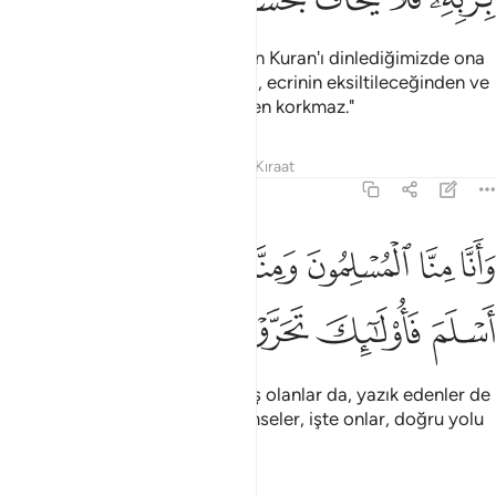
"Şüphesiz, doğruluk rehberi olan Kuran'ı dinlediğimizde ona
inandık; kim Rabbine inanırsa, o, ecrinin eksiltileceğinden ve
kendisine haksızlık edileceğinden korkmaz."
Tefsirler
Dersler
Yansımalar
Kıraat
72:14
ﱁ
ﱂ
ﱃ
ﱄ
ﱅﱆ
ﱇ
انا منا المسلمون ومنا القاسطون فمن اسلم فاولايك تحروا رشدا ١٤
َأَنَّا مِنَّا ٱلْمُسْلِمُونَ وَمِنَّا ٱلْقَـٰسِطُونَ ۖ فَمَنْ أَسْلَمَ فَأُو۟لَـٰٓئِكَ تَحَرَّوْا۟ ر
ﱈ
ﱉ
ﱊ
ﱋ
ﱌ
"İçimizde, kendini Allah'a vermiş olanlar da, yazık edenler de
vardır. Kendini Allah'a veren kimseler, işte onlar, doğru yolu
arayanlar, ona layık olanlardır."