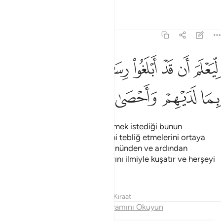
Tefsirler
Dersler
Yansımalar
72:28
ﳚ
ﳛ
ﳜ
ﳝ
ﳞ
ﳟ
ﳠ
يعلم ان قد ابلغوا رسالات ربهم واحاط بما لديهم واحصى كل شيء عددا ٨
ِّيَعْلَمَ أَن قَدْ أَبْلَغُوا۟ رِسَـٰلَـٰتِ رَبِّهِمْ وَأَحَاطَ بِمَا لَدَيْهِمْ وَأَحْصَىٰ كُلَّ شَىْءٍ 
ﳡ
ﳢ
ﳣ
ﳤ
ﳥ
ﳦ
ﳧ
Ancak peygamberlerden, bildirmek istediği bunun
dışındadır. Rablerinin bildirilerini tebliğ etmelerini ortaya
koymak için her peygamberin önünden ve ardından
gözcüler salar; onların yaptıklarını ilmiyle kuşatır ve herşeyi
bir bir sayar.
Tefsirler
Dersler
Yansımalar
Kıraat
Bölüm Sonu
Devamını Okuyun