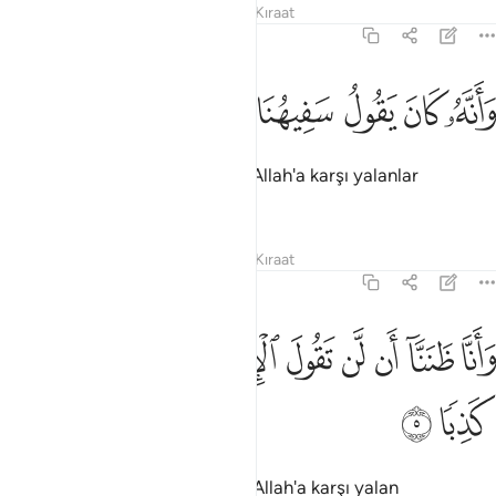
Tefsirler
Dersler
Yansımalar
Kıraat
72:4
ﱤ
ﱥ
ﱦ
ﱧ
انه كان يقول سفيهنا على الله شططا ٤
ﱨ
ﱩ
ﱪ
ﱫ
َأَنَّهُۥ كَانَ يَقُولُ سَفِيهُنَا عَلَى ٱللَّهِ شَطَطًۭا ٤
"Doğrusu aramızdaki beyinsiz, Allah'a karşı yalanlar
uyduruyordu."
Tefsirler
Dersler
Yansımalar
Kıraat
72:5
ﱬ
ﱭ
ﱮ
ﱯ
ﱰ
ﱱ
انا ظننا ان لن تقول الانس والجن على الله كذبا ٥
ﱲ
ﱳ
ﱴ
َأَنَّا ظَنَنَّآ أَن لَّن تَقُولَ ٱلْإِنسُ وَٱلْجِنُّ عَلَى ٱللَّهِ كَذِبًۭا ٥
ﱵ
ﱶ
"Doğrusu insanların ve cinlerin Allah'a karşı yalan