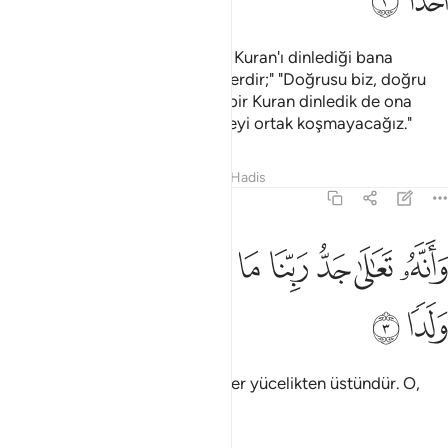
ﱘ
ﱙ
De ki: "Cinlerden bir topluluğun Kuran'ı dinlediği bana
vahyolundu; onlar şöyle demişlerdir;" "Doğrusu biz, doğru
yola götüren, hayrete düşüren bir Kuran dinledik de ona
inandık; biz, Rabbimize hiçbir şeyi ortak koşmayacağız."
Tefsirler
Dersler
Yansımalar
Hadis
72:3
ﱚ
ﱛ
ﱜ
ﱝ
ﱞ
انه تعالى جد ربنا ما اتخذ صاحبة ولا ولدا ٣
ﱟ
ﱠ
ﱡ
َأَنَّهُۥ تَعَـٰلَىٰ جَدُّ رَبِّنَا مَا ٱتَّخَذَ صَـٰحِبَةًۭ وَلَا وَلَدًۭا ٣
ﱢ
ﱣ
"Doğrusu Rabbimizin yüceliği her yücelikten üstündür. O,
zevce ve çocuk edinmemiştir."