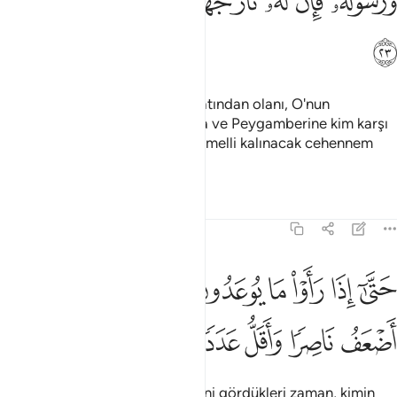
ﲣ
ﲤ
ﲥ
ﲦ
ﲧ
ﲨ
ﲩ
ﲪ
ﲫ
"Benim yaptığım yalnız, Allah katından olanı, O'nun
gönderdiklerini tebliğdir. Allah'a ve Peygamberine kim karşı
gelirse ona, içinde sonsuz ve temelli kalınacak cehennem
ateşi vardır."
Tefsirler
Dersler
Yansımalar
72:24
ﲬ
ﲭ
ﲮ
ﲯ
ﲰ
ﲱ
ﲲ
تى اذا راوا ما يوعدون فسيعلمون من اضعف ناصرا واقل عددا ٢٤
َتَّىٰٓ إِذَا رَأَوْا۟ مَا يُوعَدُونَ فَسَيَعْلَمُونَ مَنْ أَضْعَفُ نَاصِرًۭا وَأَقَلُّ عَدَدًۭا
ﲳ
ﲴ
ﲵ
ﲶ
ﲷ
Sonunda, kendilerine söz verileni gördükleri zaman, kimin