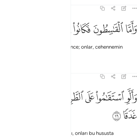
Tefsirler
Dersler
Yansımalar
72:15
ﱍ
ﱎ
ﱏ
اما القاسطون فكانوا لجهنم حطبا ١٥
ﱐ
ﱑ
ﱒ
َأَمَّا ٱلْقَـٰسِطُونَ فَكَانُوا۟ لِجَهَنَّمَ حَطَبًۭا ١٥
"Kendilerine yazık edenlere gelince; onlar, cehennemin
odunları oldular."
Tefsirler
Dersler
Yansımalar
72:16
ﱓ
ﱔ
ﱕ
ﱖ
ان لو استقاموا على الطريقة لاسقيناهم ماء غدقا ١٦
ﱗ
ﱘ
َأَلَّوِ ٱسْتَقَـٰمُوا۟ عَلَى ٱلطَّرِيقَةِ لَأَسْقَيْنَـٰهُم مَّآءً غَدَقًۭا ١٦
ﱙ
ﱚ
Ama doğru yola girmiş olsalardı, onları bu hususta