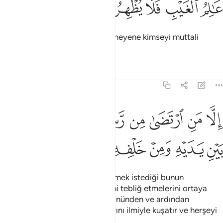
ﳄ
ﳅ
ﳆ
ﳇ
ﳈ
ﳉ
ﳊ
ﳋ
َـٰلِمُ ٱلْغَيْبِ فَلَا يُظْهِرُ عَلَىٰ غَيْبِهِۦٓ أَحَدًا ٢٦
Görülmeyeni bilen Allah, görülmeyene kimseyi muttali
kılmaz.
Tefsirler
Dersler
Yansımalar
72:27
ﳌ
ﳍ
ﳎ
ﳏ
ﳐ
ﳑ
ﳒ
لا من ارتضى من رسول فانه يسلك من بين يديه ومن خلفه رصدا ٢٧
ﳓ
ِلَّا مَنِ ٱرْتَضَىٰ مِن رَّسُولٍۢ فَإِنَّهُۥ يَسْلُكُ مِنۢ بَيْنِ يَدَيْهِ وَمِنْ خَلْفِهِۦ رَص
ﳔ
ﳕ
ﳖ
ﳗ
ﳘ
ﳙ
Ancak peygamberlerden, bildirmek istediği bunun
dışındadır. Rablerinin bildirilerini tebliğ etmelerini ortaya
koymak için her peygamberin önünden ve ardından
gözcüler salar; onların yaptıklarını ilmiyle kuşatır ve herşeyi
bir bir sayar.