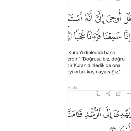
ﱁ
ﱂ
ﱃ
ﱄ
ﱅ
ﱆ
ﱇ
ﱈ
ل اوحي الي انه استمع نفر من الجن فقالوا انا سمعنا قرانا عجبا ١
ﱉ
ُلْ أُوحِىَ إِلَىَّ أَنَّهُ ٱسْتَمَعَ نَفَرٌۭ مِّنَ ٱلْجِنِّ فَقَالُوٓا۟ إِنَّا سَمِعْنَا قُرْءَانًا ع
ﱊ
ﱋ
ﱌ
ﱍ
ﱎ
De ki: "Cinlerden bir topluluğun Kuran'ı dinlediği bana
vahyolundu; onlar şöyle demişlerdir;" "Doğrusu biz, doğru
yola götüren, hayrete düşüren bir Kuran dinledik de ona
inandık; biz, Rabbimize hiçbir şeyi ortak koşmayacağız."
Tefsirler
Dersler
Yansımalar
Hadis
72:2
ﱏ
ﱐ
ﱑ
ﱒ
ﱓﱔ
هدي الى الرشد فامنا به ولن نشرك بربنا احدا ٢
ﱕ
ﱖ
ﱗ
َهْدِىٓ إِلَى ٱلرُّشْدِ فَـَٔامَنَّا بِهِۦ ۖ وَلَن نُّشْرِكَ بِرَبِّنَآ أَحَدًۭا ٢