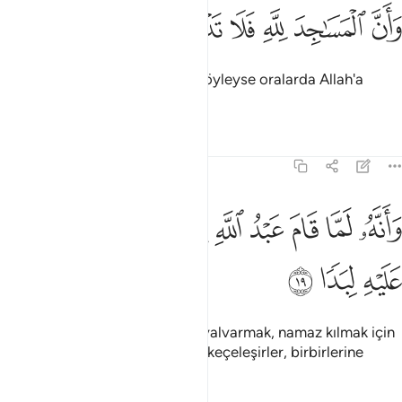
ﱧ
ﱨ
ﱩ
ﱪ
ان المساجد لله فلا تدعوا مع الله احدا ١٨
ﱫ
ﱬ
ﱭ
ﱮ
ﱯ
َأَنَّ ٱلْمَسَـٰجِدَ لِلَّهِ فَلَا تَدْعُوا۟ مَعَ ٱللَّهِ أَحَدًۭا ١٨
Mescidler şüphesiz Allah'ındır, öyleyse oralarda Allah'a
yalvarırken başkasını katmayın.
Tefsirler
Dersler
Yansımalar
72:19
ﱰ
ﱱ
ﱲ
ﱳ
ﱴ
ﱵ
انه لما قام عبد الله يدعوه كادوا يكونون عليه لبدا ١٩
ﱶ
ﱷ
َأَنَّهُۥ لَمَّا قَامَ عَبْدُ ٱللَّهِ يَدْعُوهُ كَادُوا۟ يَكُونُونَ عَلَيْهِ لِبَدًۭا ١٩
ﱸ
ﱹ
ﱺ
Allah'ın kulu Muhammed, O'na yalvarmak, namaz kılmak için
kalkınca, nerdeyse, çevresinde keçeleşirler, birbirlerine
girerlerdi.