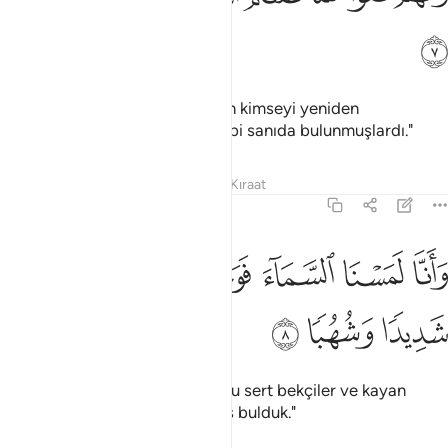
ﲌ
"Doğrusu, onlar da sizin, Allah'ın kimseyi yeniden
diriltmeyeceğinizi sandığınız gibi sanıda bulunmuşlardı."
Tefsirler
Dersler
Yansımalar
Kıraat
72:8
ﲍ
ﲎ
ﲏ
ﲐ
انا لمسنا السماء فوجدناها مليت حرسا شديدا وشهبا ٨
ﲑ
ﲒ
َأَنَّا لَمَسْنَا ٱلسَّمَآءَ فَوَجَدْنَـٰهَا مُلِئَتْ حَرَسًۭا شَدِيدًۭا وَشُهُبًۭا ٨
ﲓ
ﲔ
ﲕ
"Doğrusu biz göğü yokladık; onu sert bekçiler ve kayan
ateşlerle (ışınlarla) doldurulmuş bulduk."