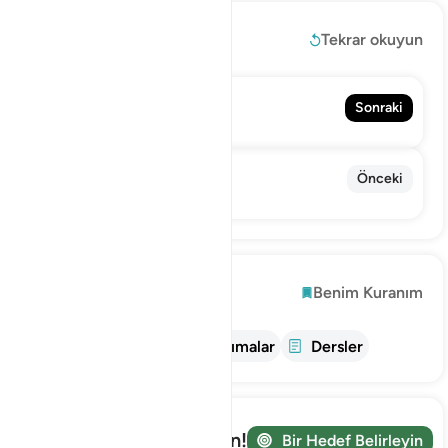
Devamını oku
Tekrar okuyun
73. Al-Muzzammil
Sonraki
Müzzemmil
71. Nuh
Önceki
Nûh
Keşfetmek
Benim Kuranım
bilgi
Tefsir
Yansımalar
Dersler
Yolculuğunuzu takip edin!
Bir Hedef Belirleyin