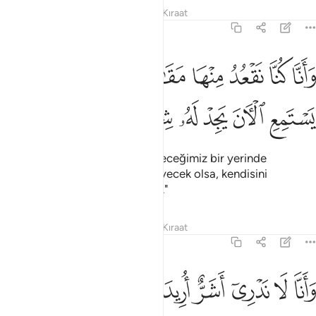
Tefsirler
Dersler
Yansımalar
Kıraat
72:9
ﲖ
ﲗ
ﲘ
ﲙ
ﲚ
ﲛﲜ
ﲝ
انا كنا نقعد منها مقاعد للسمع فمن يستمع الان يجد له شهابا رصدا ٩
َأَنَّا كُنَّا نَقْعُدُ مِنْهَا مَقَـٰعِدَ لِلسَّمْعِ ۖ فَمَن يَسْتَمِعِ ٱلْـَٔانَ يَجِدْ لَهُۥ شِهَابًۭ
ﲞ
ﲟ
ﲠ
ﲡ
ﲢ
ﲣ
ﲤ
"Doğrusu biz, göğün dinleyebileceğimiz bir yerinde
otururduk; ama şimdi kim dinleyecek olsa, kendisini
gözleyen bir ateş (ışın) buluyor."
Tefsirler
Dersler
Yansımalar
Kıraat
72:10
ﲥ
ﲦ
ﲧ
ﲨ
ﲩ
ﲪ
ﲫ
ﲬ
انا لا ندري اشر اريد بمن في الارض ام اراد بهم ربهم رشدا ١٠
ﲭ
ﲮ
َأَنَّا لَا نَدْرِىٓ أَشَرٌّ أُرِيدَ بِمَن فِى ٱلْأَرْضِ أَمْ أَرَادَ بِهِمْ رَبُّهُمْ رَشَدًۭا ١٠