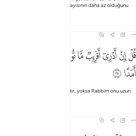
yardımcısının daha güçsüz ve sayısının daha az olduğunu
bileceklerdir.
Tefsirler
Dersler
Yansımalar
72:25
ﲸ
ﲹ
ﲺ
ﲻ
ﲼ
ﲽ
ﲾ
ل ان ادري اقريب ما توعدون ام يجعل له ربي امدا ٢٥
ﲿ
ﳀ
ﳁ
ُلْ إِنْ أَدْرِىٓ أَقَرِيبٌۭ مَّا تُوعَدُونَ أَمْ يَجْعَلُ لَهُۥ رَبِّىٓ أَمَدًا ٢٥
ﳂ
ﳃ
De ki: Size söz verilen yakın mıdır, yoksa Rabbim onu uzun
süreli mi kılmıştır ben bilmem."
Tefsirler
Dersler
Yansımalar
72:26
الم الغيب فلا يظهر على غيبه احدا ٢٦