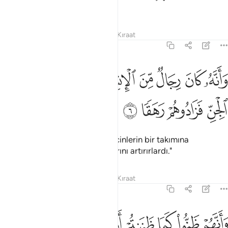
uydurabileceklerini sanmazdık."
Tefsirler
Dersler
Yansımalar
Kıraat
72:6
ﱷ
ﱸ
ﱹ
ﱺ
ﱻ
ﱼ
ﱽ
ﱾ
انه كان رجال من الانس يعوذون برجال من الجن فزادوهم رهقا ٦
َأَنَّهُۥ كَانَ رِجَالٌۭ مِّنَ ٱلْإِنسِ يَعُوذُونَ بِرِجَالٍۢ مِّنَ ٱلْجِنِّ فَزَادُوهُمْ رَ
ﱿ
ﲀ
ﲁ
ﲂ
"Gerçekten, bir takım insanlar, cinlerin bir takımına
sığınırlardı da onların azgınlıklarını artırırlardı."
Tefsirler
Dersler
Yansımalar
Kıraat
72:7
ﲃ
ﲄ
ﲅ
ﲆ
ﲇ
ﲈ
انهم ظنوا كما ظننتم ان لن يبعث الله احدا ٧
ﲉ
ﲊ
ﲋ
َأَنَّهُمْ ظَنُّوا۟ كَمَا ظَنَنتُمْ أَن لَّن يَبْعَثَ ٱللَّهُ أَحَدًۭا ٧