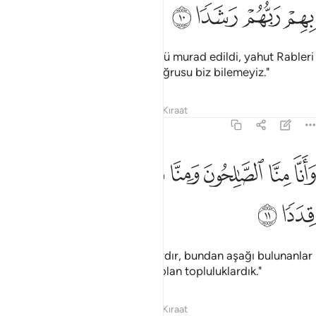
ﲯ
ﲰ
ﲱ
ﲲ
"Yeryüzünde olanlara kötülük mü murad edildi, yahut Rableri
onlara bir iyilik mi dilemiştir, doğrusu biz bilemeyiz."
Tefsirler
Dersler
Yansımalar
Kıraat
72:11
ﲳ
ﲴ
ﲵ
ﲶ
ﲷ
ﲸﲹ
انا منا الصالحون ومنا دون ذالك كنا طرايق قددا ١١
ﲺ
ﲻ
َأَنَّا مِنَّا ٱلصَّـٰلِحُونَ وَمِنَّا دُونَ ذَٰلِكَ ۖ كُنَّا طَرَآئِقَ قِدَدًۭا ١١
ﲼ
ﲽ
"Doğrusu aramızda iyiler de vardır, bundan aşağı bulunanlar
da vardır. Biz, türlü türlü yolda olan topluluklardık."
Tefsirler
Dersler
Yansımalar
Kıraat