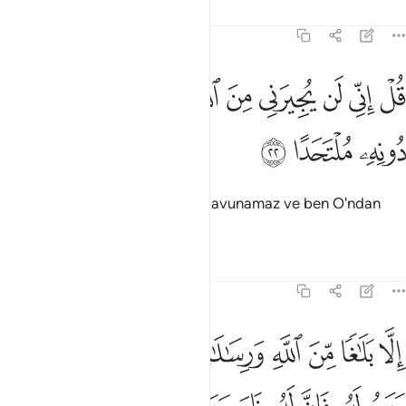
Tefsirler
Dersler
Yansımalar
72:22
ﲍ
ﲎ
ﲏ
ﲐ
ﲑ
ﲒ
ﲓ
ﲔ
ل اني لن يجيرني من الله احد ولن اجد من دونه ملتحدا ٢٢
ﲕ
ﲖ
ُلْ إِنِّى لَن يُجِيرَنِى مِنَ ٱللَّهِ أَحَدٌۭ وَلَنْ أَجِدَ مِن دُونِهِۦ مُلْتَحَدًا ٢٢
ﲗ
ﲘ
ﲙ
De ki: "Beni kimse Allah'a karşı savunamaz ve ben O'ndan
başka bir sığınak bulamam."
Tefsirler
Dersler
Yansımalar
72:23
ﲚ
ﲛ
ﲜ
ﲝ
ﲞﲟ
ﲠ
ﲡ
ﲢ
لا بلاغا من الله ورسالاته ومن يعص الله ورسوله فان له نار جهنم خالدين في
ِلَّا بَلَـٰغًۭا مِّنَ ٱللَّهِ وَرِسَـٰلَـٰتِهِۦ ۚ وَمَن يَعْصِ ٱللَّهَ وَرَسُولَهُۥ فَإِنَّ لَهُۥ نَارَ جَهَنَّمَ خَـٰلِد