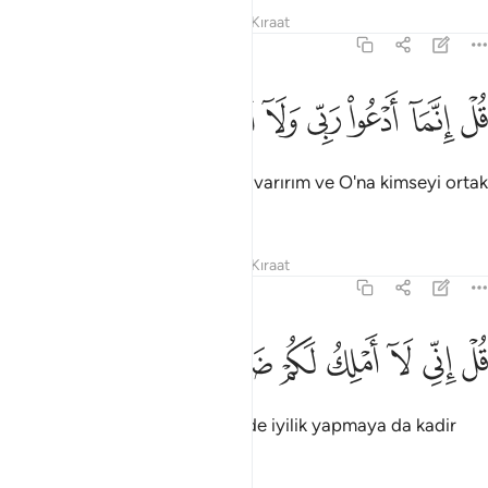
Tefsirler
Dersler
Yansımalar
Kıraat
72:20
ﱻ
ﱼ
ﱽ
ﱾ
ﱿ
ل انما ادعو ربي ولا اشرك به احدا ٢٠
ﲀ
ﲁ
ﲂ
ﲃ
ُلْ إِنَّمَآ أَدْعُوا۟ رَبِّى وَلَآ أُشْرِكُ بِهِۦٓ أَحَدًۭا ٢٠
De ki: "Ben sadece Rabbime yalvarırım ve O'na kimseyi ortak
koşmam."
Tefsirler
Dersler
Yansımalar
Kıraat
72:21
ﲄ
ﲅ
ﲆ
ﲇ
ﲈ
ل اني لا املك لكم ضرا ولا رشدا ٢١
ﲉ
ﲊ
ﲋ
ﲌ
ُلْ إِنِّى لَآ أَمْلِكُ لَكُمْ ضَرًّۭا وَلَا رَشَدًۭا ٢١
De ki: "Ben size zarar vermeye de iyilik yapmaya da kadir
değilim."