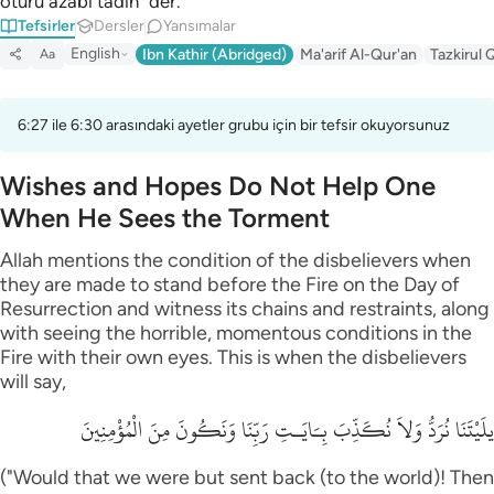
ötürü azabı tadın" der.
Tefsirler
Dersler
Yansımalar
English
Ibn Kathir (Abridged)
Ma'arif Al-Qur'an
Tazkirul 
Aa
6:27 ile 6:30 arasındaki ayetler grubu için bir tefsir okuyorsunuz
Wishes and Hopes Do Not Help One
When He Sees the Torment
Allah mentions the condition of the disbelievers when
they are made to stand before the Fire on the Day of
Resurrection and witness its chains and restraints, along
with seeing the horrible, momentous conditions in the
Fire with their own eyes. This is when the disbelievers
will say,
يلَيْتَنَا نُرَدُّ وَلاَ نُكَذِّبَ بِـَايَـتِ رَبِّنَا وَنَكُونَ مِنَ الْمُؤْمِنِينَ
("Would that we were but sent back (to the world)! Then