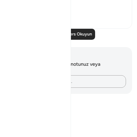
The city ...
Daha fazla gör
0
0
Daha Fazla Ders Okuyun
Notlar ve Düşünceler
Bu ayetle ilgili herhangi bir notunuz veya
düşünceniz yok.
Düşüncelerinizi kaydedin…