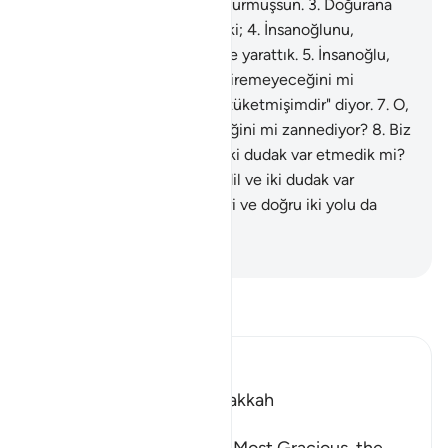
ederim; ki sen bu şehirde oturmuşsun.
3
.
Doğurana
ve doğurduğuna and olsun ki;
4
.
İnsanoğlunu,
zorluklara katlanacak şekilde yarattık.
5
.
İnsanoğlu,
kendisine kimsenin güç yetiremeyeceğini mi
sanıyor?
6
.
"Yığın yığın mal tüketmişimdir" diyor.
7
.
O,
kimsenin kendisini görmediğini mi zannediyor?
8
.
Biz
onun için iki göz, bir dil ve iki dudak var etmedik mi?
9
.
Biz onun için iki göz, bir dil ve iki dudak var
etmedik mi?
10
.
Biz ona eğri ve doğru iki yolu da
göstermedik mi?
-
Turkish Translation(Diyanet)
Tefsir okuyun.
Ibn Kathir (Abridged)
Which was revealed in Makkah
بِسْمِ اللَّهِ الرَّحْمَـنِ الرَّحِيمِ