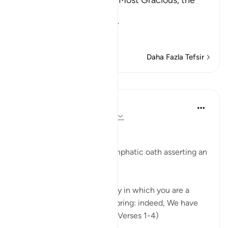
In the Name of Allah, the Most Gracious, the
Most Merciful.
Swearing by the Sanctity
…
Devamını oku
Daha Fazla Tefsir
Dersler
In the Shade of the Quran
31 hafta önce
·
referans
ayet 90:1-3
Affliction in Human Life
The surah opens with an emphatic oath asserting an
inherent fact of human life:
"I swear by this city, this city in which you are a
dweller, by parent and offspring: indeed, We have
created man in affliction." (Verses 1-4)