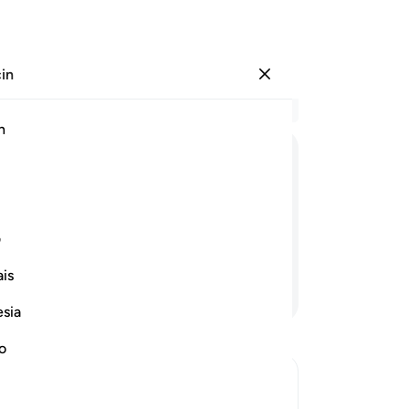
çin
Giriş yap
Ba
h
Böl
40
ﲕ
ﲖ
ﲗ
ﲘ
ﲙ
ﲚ
ﲛ
bü
iğ
 örtüler vardır. Zalimleri böyle
gir
ف
ce
is
Zal
Devamını Okuyun
-
Tu
esia
no
No
Bu
yo