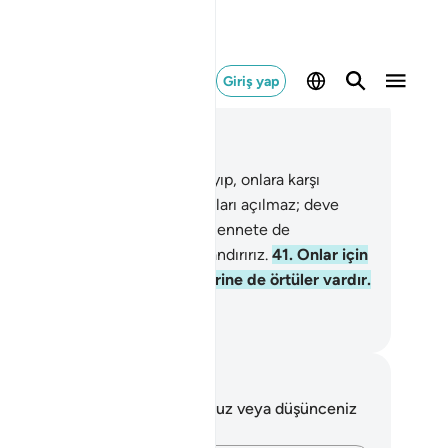
Giriş yap
ğlam içinde okuyun
üm 7, Sayfa 155, Juz 8
.
Doğrusu ayetlerimizi yalan sayıp, onlara karşı
yüklük taslayanlara, göğün kapıları açılmaz; deve
nenin deliğinden geçmedikçe cennete de
emezler. Suçluları böyle cezalandırırız.
41
.
Onlar için
hennemden bir yatak ve üstlerine de örtüler vardır.
imleri böyle cezalandırırız.
rkish Translation(Diyanet)
tlar ve Düşünceler
 ayetle ilgili herhangi bir notunuz veya düşünceniz
k.