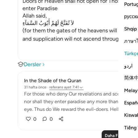
Doors of Heaven shall not open for Those Who d
Portu
enter Paradise
Allah said,
русск
لاَ تُفَتَّحُ لَهُمْ أَبْوَبُ السَّمَآءِ
Shqip
(for them the gates of the heavens will not be
and supplication will not ascend through it, ac
ภาษา
Türkç
Dersler
اردو
简体
In the Shade of the Quran
31 hafta önce
·
referans
ayet 7:41
Melay
For those who deny Our revelations and scorn them 
nor shall they enter paradise any more than a thick,
Españ
eye. Thus do We reward the evil-doers. Hell shall be th
Kiswah
0
0
Tiếng 
Daha Fazla Ders