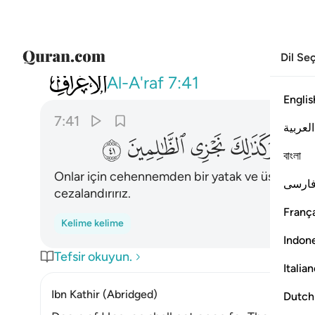
Dil Se
007
لهم من جهنم مهاد ومن فوقهم غواش
Al-A'raf
7:41
Englis
7:41
العربية
ﲜ
ﲝ
ﲞ
ﲟ
ﲠ
বাংলা
Onlar için cehennemden bir yatak ve üstlerine de
ارسی
cezalandırırız.
França
Kelime kelime
Indon
Tefsir okuyun.
Italia
Ibn Kathir (Abridged)
Dutch