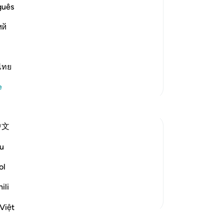
eny Allah's Ayat, and They shall never
guês
ий
 opened,) meaning, their good deeds
cording to Mujahid, S
…
Devamını oku
ไทย
Daha Fazla Tefsir
e
中文
u
the gates of heaven shall not be opened;
 twisted rope can pass through a needle's
ol
eir resting place, a...
Daha fazla gör
ili
Việt
 Okuyun