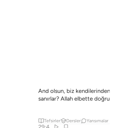
And olsun, biz kendilerinden önceki
sanırlar? Allah elbette doğruları or
Tefsirler
Dersler
Yansımalar
29:4