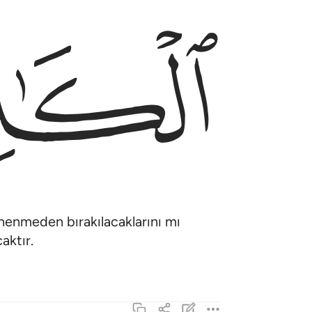
ﲩ
enenmeden bırakılacaklarını mı
aktır.