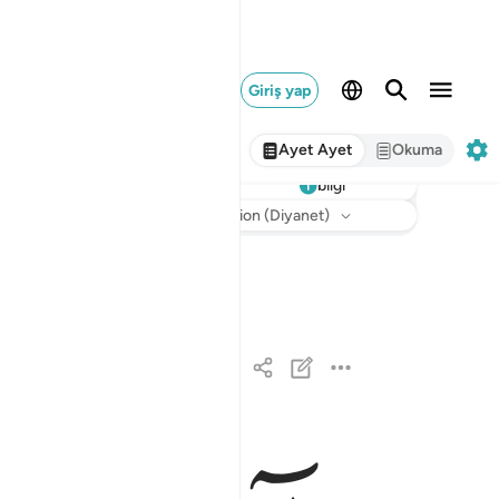
Giriş yap
Ayet Ayet
Okuma
bilgi
Dinle
Meal
: Turkish Translation (Diyanet)
الم ١
الٓمٓ ١