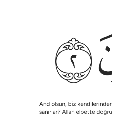
ﲝ
And olsun, biz kendilerinden önceki
sanırlar? Allah elbette doğruları or