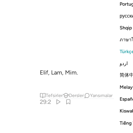
Portu
русск
Shqip
ภาษา
Türkç
اردو
Elif, Lam, Mim.
简体
Melay
Tefsirler
Dersler
Yansımalar
Españ
29:2
Kiswah
Tiếng 