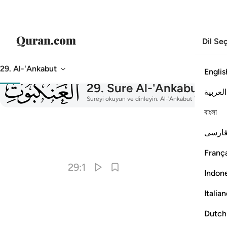
Dil Se
29. Al-'Ankabut
Englis
029
29
.
Sure Al-'Ankabut
Ank
العربية
Sureyi okuyun ve dinleyin. Al-'Ankabut Tercüme, tefs
বাংলা
ارسی
França
29:1
Indon
Italia
Dutch