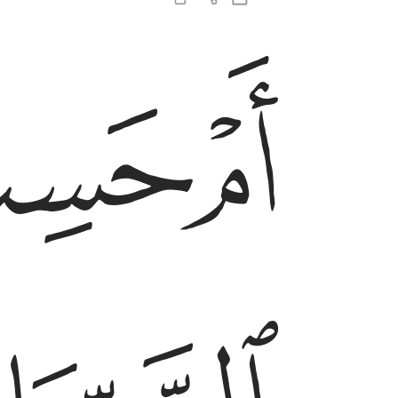
ﲫ
ﲬ
ام حسب الذين يعملون السييات ان يسبقونا ساء ما
أَمْ حَسِبَ ٱلَّذِينَ يَعْمَلُونَ ٱلسَّيِّـَٔاتِ أَن يَسْبِقُونَا ۚ سَآءَ 