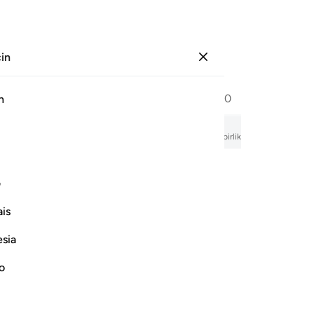
çin
Giriş yap
Sayfa
396
Cüz
20
/
Hizb
40
h
ebût
ir, sesli okuma, kelime kelime anlam ve transkripsiyon ile birlikte.
ف
Rahman ve Rahim olan Allah'ın adıyla
is
esia
no