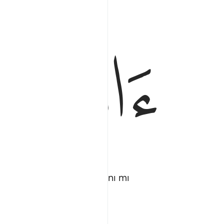
ﲙ
ﲚ
enenmeden bırakılacaklarını mı
aktır.