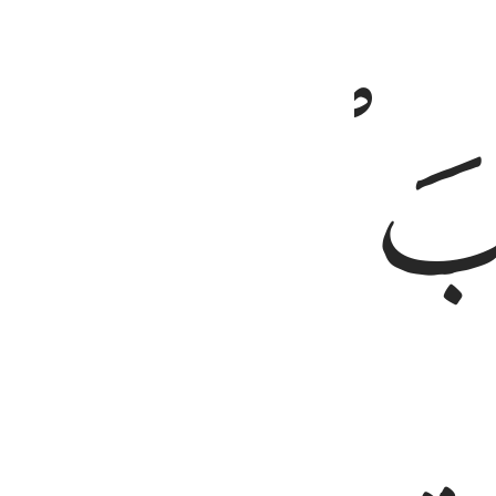
ﲭ
ﲮ
 يحكمون ٤
مَا يَحْكُمُونَ ٤