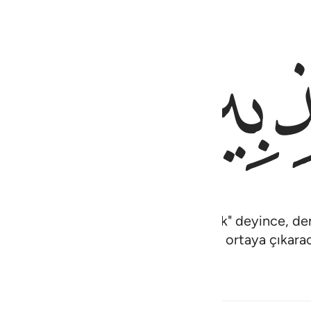
ﲪ
leri de denemişken, insanlar, "İnandık" deyince, d
taya koyacak ve elbette yalancıları da ortaya çıkarac