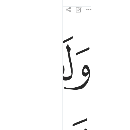
ﲞ
ﲟ
ولقد فتنا الذين من قبلهم فليعلمن الله الذين صدقوا
وَلَقَدْ فَتَنَّا ٱلَّذِينَ مِن قَبْلِهِمْ ۖ فَلَيَعْلَمَنَّ 