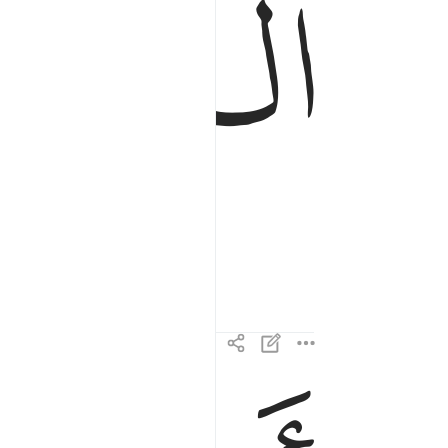
ﲑ
ﲒ
احسب الناس ان يتركوا ان يقولوا امنا وهم لا يفتنون
أَحَسِبَ ٱلنَّاسُ أَن يُتْرَكُوٓا۟ أَن يَقُولُوٓا۟ ءَامَنَّا وَهُمْ لَا