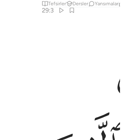
Tefsirler
Dersler
Yansımalar
İlgili İ
29:3