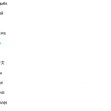
guês
ий
ไทย
e
中文
u
ol
ili
 ٢
Việt
 يُفْتَنُونَ ٢