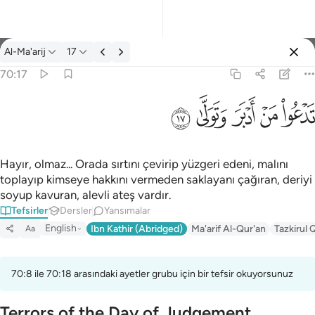
Tefsir: Al-Ma'arij 70:17
Al-Ma'arij
17
Giriş yap
70:17
تدعو من ادبر وتولى ١٧
ﱢ
ﱣ
ﱤ
ﱥ
ﱦ
تَدْعُوا۟ مَنْ أَدْبَرَ وَتَوَلَّىٰ ١٧
Hayır, olmaz... Orada sırtını çevirip yüzgeri edeni, malını
toplayıp kimseye hakkını vermeden saklayanı çağıran, deriyi
soyup kavuran, alevli ateş vardır.
Tefsirler
Dersler
Yansımalar
English
Ibn Kathir (Abridged)
Ma'arif Al-Qur'an
Tazkirul 
Aa
70:8 ile 70:18 arasındaki ayetler grubu için bir tefsir okuyorsunuz
Terrors of the Day of Judgement