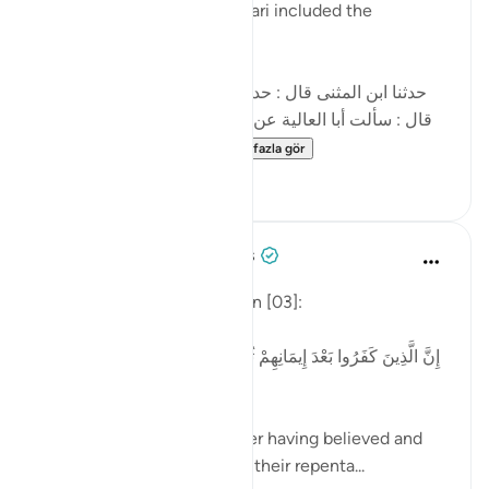
Muhammad ibn Jarir al-Tabari included the
following narration:
[حدثنا ابن المثنى قال : حدثنا عبد الأعلى قال : حدثنا داود
قال : سألت أبا العالية عن هذه الآية : ' إن الذين كفروا بعد
إيمانهم ثم ازدادوا كفرا...
Daha fazla gör
5
3
Tulayhah Tafsir Translations
4 yıl önce
·
referans
ayet 3:90
Allah says in surah Aal 'Imran [03]:
[إِنَّ الَّذِينَ كَفَرُوا بَعْدَ إِيمَانِهِمْ ثُمَّ ازْدَادُوا كُفْرًا لَّن تُقْبَلَ تَوْبَتُهُمْ
وَأُولَٰئِكَ هُمُ الضَّالُّونَ]
'Those who disbelieved after having believed and
then increased in disbelief, their repenta...