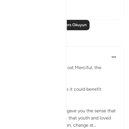
Daha fazla gör
1
0
Daha Fazla Ders Okuyun
Yansımalar
Razia Zahra
2 yıl önce
·
referans
ayet 3:86-90
In the Name of Allah, the Most Merciful, the
Especially Merciful,
Advice to myself perchance it could benefit
another.
The world was a place that gave you the sense that
things would never change, that youth and loved
ones would last forever. Then, change st...