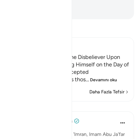
yoktur.
-
Turkish Translation(Diyanet)
Tefsir okuyun.
Ibn Kathir (Abridged)
Neither Repentance of the Disbeliever Upon
Death, Nor His Ransoming Himself on the Day of
Resurrection Shall be Accepted
Allah threatens and warns thos
…
Devamını oku
Daha Fazla Tefsir
Dersler
Tulayhah Tafsir Translations
2 yıl önce
·
referans
ayet 3:90
In his tafsir of this surah Aal 'Imran, Imam Abu Ja'far