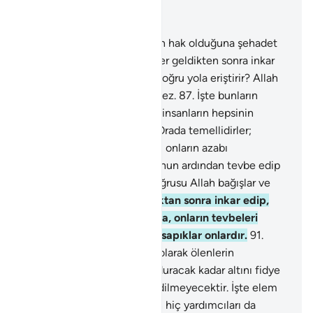
Bağlam içinde okuyun
Bölüm 3, Sayfa 61, Juz 3
86
.
İnandıktan, peygamberin hak olduğuna şehadet
ettikten, kendilerine belgeler geldikten sonra inkar
eden bir milleti Allah nasıl doğru yola eriştirir? Allah
zalimleri doğru yola eriştirmez.
87
.
İşte bunların
cezası, Allah'ın, meleklerin, insanların hepsinin
lanetine uğramalarıdır.
88
.
Orada temellidirler;
onlardan azab hafifletilmez; onların azabı
geciktirilmez.
89
.
Ancak bunun ardından tevbe edip
düzelenler müstesnadır. Doğrusu Allah bağışlar ve
merhamet eder.
90
.
İnandıktan sonra inkar edip,
inkarda aşırı gidenler var ya, onların tevbeleri
kabul edilmeyecektir. İşte sapıklar onlardır.
91
.
Doğrusu inkar edip, inkarcı olarak ölenlerin
hiçbirinden, yeryüzünü dolduracak kadar altını fidye
vermiş olsa bile, bu kabul edilmeyecektir. İşte elem
verici azab onlaradır, onların hiç yardımcıları da