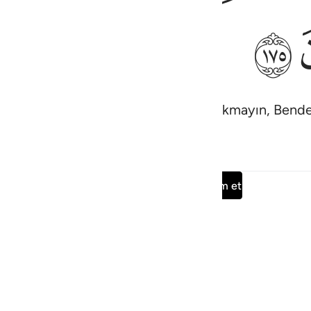
ﱝ
nı korkutur, inanmışsanız onlardan korkmayın, Bend
Surenin tamamını oku
Devam et