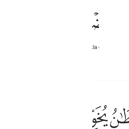
ﱎ
ﱏ
ﱐ
ﱑ
kunmadan, Allah'tan nimet ve bollukla geri döndüler;
ﱕ
ﱖ
ﱗ
ﱘ
ون ان كنتم مومنين ١٧٥
خَافُونِ إِن كُنتُم مُّؤْمِنِينَ ١٧٥