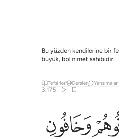
Bu yüzden kendilerine bir fenalık do
büyük, bol nimet sahibidir.
Tefsirler
Dersler
Yansımalar
3:175
ﱙ