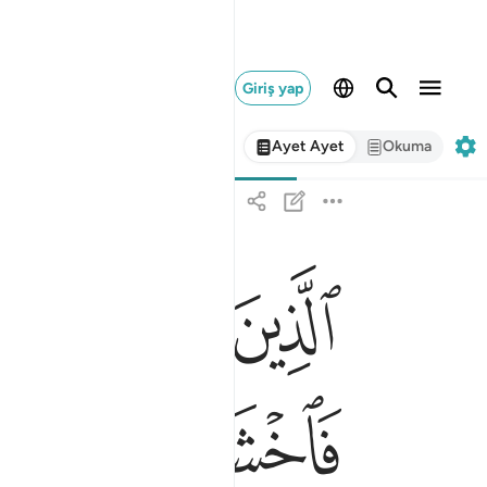
Giriş yap
Ayet Ayet
Okuma
ﳅ
ﳆ
ﳇ
ﳈ
الذين قال لهم الناس ان الناس قد جمعوا لكم فاخشوه
ٱلَّذِينَ قَالَ لَهُمُ ٱلنَّاسُ إِنَّ ٱلنَّاسَ قَدْ جَمَع
ﳎ
ﳏ