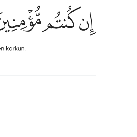
ﱚ
ﱛ
ﱜ
en korkun.