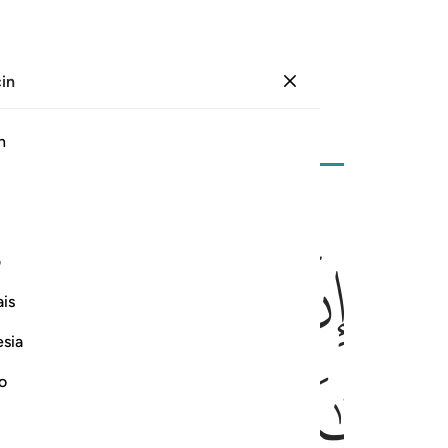
çin
Giriş yap
Sayfa
72
Cüz
4
/
Hizb
8
h
ﳉ
ﳊ
ﳋ
ﳌ
م فزادهم ايمانا وقالوا حسبنا الله ونعم الوكيل ١٧٣
ف
ُوا۟ لَكُمْ فَٱخْشَوْهُمْ فَزَادَهُمْ إِيمَـٰنًۭا وَقَالُوا۟ حَسْبُنَا ٱللَّهُ وَن
is
esia
ﳐ
ﳑ
ﳒ
ﳓ
no