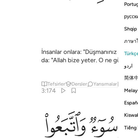
Portu
русск
Shqip
ภาษา
İnsanlar onlara: "Düşmanınız olan ins
Türkç
da: "Allah bize yeter. O ne güzel Veki
اردو
简体
Tefsirler
Dersler
Yansımalar
Hadis
3:174
Melay
Españ
ﱈ
ﱉ
Kiswah
Tiếng 