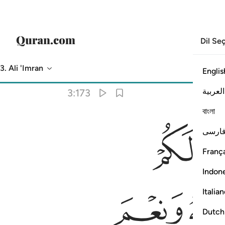
Dil Se
3. Ali 'Imran
Englis
Meal
: Turkish Translation (Diyanet)
العربية
3:173
বাংলা
ﳍ
ارسی
ِعْمَ ٱلْوَكِيلُ ١٧٣
França
Indon
ﳔ
Italia
Dutch