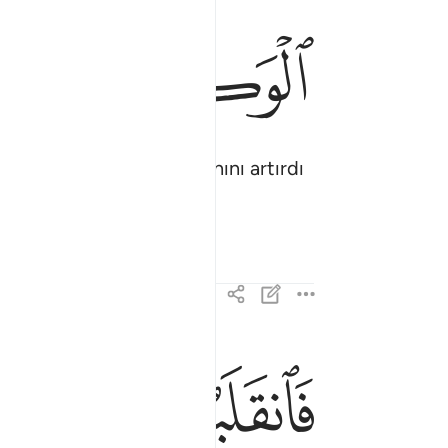
ﳕ
ﳖ
 dediler. Bu, onların imanını artırdı
ﱁ
ﱂ
ﱃ
فانقلبوا بنعمة من الله وفضل لم يمسسهم سوء واتب
فَٱنقَلَبُوا۟ بِنِعْمَةٍۢ مِّنَ ٱللَّهِ وَفَضْلٍۢ لَّمْ يَمْسَسْهُمْ سُوٓءٌۭ 