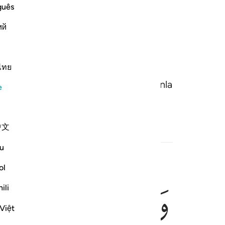
guês
ий
ไทย
anlar size karşı bir ordu topladılar, onlardan korkun"
e
l'dir" dediler.
中文
İlgili İçerik
u
ol
ﱄ
ﱅ
ﱆ
ﱇ
عوا رضوان الله والله ذو فضل عظيم ١٧٤
ili
وَٱتَّبَعُوا۟ رِضْوَٰنَ ٱللَّهِ ۗ وَٱللَّهُ ذُو فَضْلٍ عَظِيمٍ ١٧٤
Việt