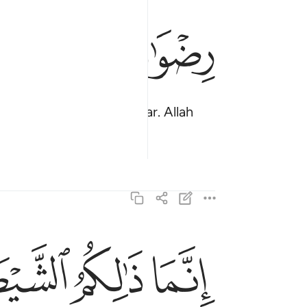
ﱊ
ﱋﱌ
ﱍ
 Allah'ın rızasına uydular. Allah
ﱒ
ﱓ
ﱔ
انما ذالكم الشيطان يخوف اولياءه فلا تخافوهم وخاف
إِنَّمَا ذَٰلِكُمُ ٱلشَّيْطَـٰنُ يُخَوِّفُ أَوْلِيَآءَهُۥ فَلَا تَخَافُوهُمْ وَ