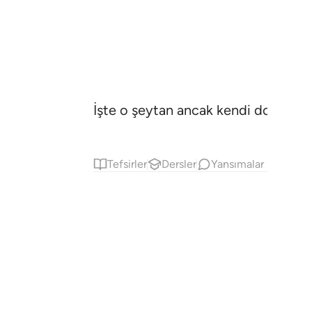
İşte o şeytan ancak kendi dostları
Tefsirler
Dersler
Yansımalar