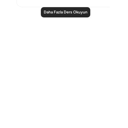
Daha Fazla Ders Okuyun
Notes
placeholders
close