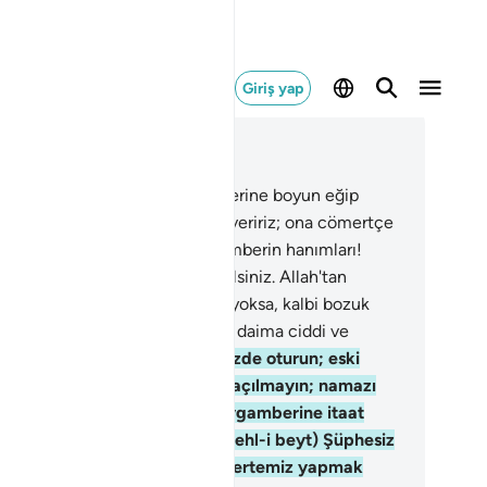
Giriş yap
ğlam içinde okuyun
üm 33, Sayfa 422, Juz 22
.
Sizlerden Allah'a ve Peygamberine boyun eğip
arlı iş işleyenlere ecrini iki kat veririz; ona cömertçe
ık hazırlamışızdır.
32
.
Ey Peygamberin hanımları!
ler herhangi bir kadın gibi değilsiniz. Allah'tan
kınıyorsanız edalı konuşmayın, yoksa, kalbi bozuk
an kimse kötü şeyler ümit eder; daima ciddi ve
rbaşlı söz söyleyin.
33
.
Evlerinizde oturun; eski
hiliyye'de olduğu gibi açılıp saçılmayın; namazı
lın; zekatı verin; Allah'a ve Peygamberine itaat
in. Ey Peygamberin ev halkı! (ehl-i beyt) Şüphesiz
lah sizden kusuru giderip sizi tertemiz yapmak