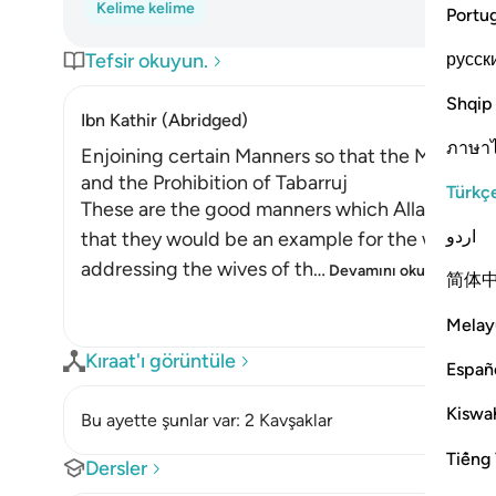
Kelime kelime
Portu
русск
Tefsir okuyun.
Shqip
Ibn Kathir (Abridged)
ภาษา
Enjoining certain Manners so that the Mothers 
and the Prohibition of Tabarruj
Türkç
These are the good manners which Allah enjoin
اردو
that they would be an example for the women o
addressing the wives of th
…
Devamını oku
简体
Melay
Kıraat'ı görüntüle
Españ
Kiswah
Bu ayette şunlar var: 2 Kavşaklar
Tiếng 
Dersler