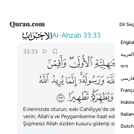
Dil Se
033
وقرن في بيوتكن ولا تبرجن تبرج الجاهلية 
Al-Ahzab
33:33
Englis
33:33
العربية
ﱬ
ﱭﱮ
ﱯ
বাংলা
ﱴ
ﱵﱶ
ﱷ
ﱸ
ﱹ
ارسی
França
ﱾ
ﱿ
ﲀ
ﲁ
Indon
Evlerinizde oturun; eski Cahiliyye'de olduğu gibi
Italia
verin; Allah'a ve Peygamberine itaat edin. Ey P
Şüphesiz Allah sizden kusuru giderip sizi terte
Dutch