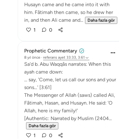
Husayn came and he came into it with
him. Fâtimah then came, so he drew her
in, and then Ali came and...
Daha fazla gör
1
0
Prophetic Commentary
8 yıl önce
·
referans
ayet 33:33, 3:61
Sa‘d b. Abu Waqqâs narrates: When this
ayah came down:
… say, 'Come, let us call our sons and your
sons…' [3:61]
The Messenger of Allah (saws) called Ali,
Fâtimah, Hasan, and Husayn. He said: 'O
Allah, here is my family!'
[Authentic: Narrated by Muslim (2404...
Daha fazla gör
1
0