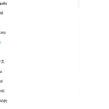
ist
Devamını Okuyun
guês
hi
ий
ola
-
Tu
ไทย
No
of the Believers may be an Example;
Bu
e
yo
ed upon the wives of the Prophet so
f the Ummah to follow. Allah said,
中文
Daha Fazla Tefsir
u
ol
ili
Kavşaklara bakın
Việt
Yansımalar