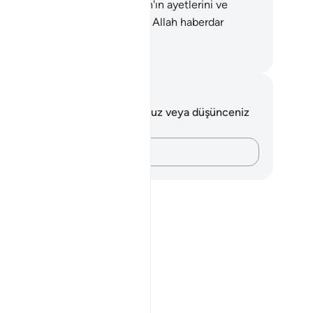
er.
34
.
Evlerinizde okunan Allah'ın ayetlerini ve
kmetini hatırda tutun. Şüphesiz Allah haberdar
ndır, latif olandır.
rkish Translation(Diyanet)
tlar ve Düşünceler
 ayetle ilgili herhangi bir notunuz veya düşünceniz
k.
Düşüncelerinizi kaydedin…