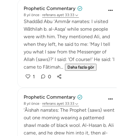
Prophetic Commentary
8 yıl önce
·
referans
ayet 33:33
Shaddâd Abu ‘Ammâr narrates: I visited
Wâthilah b. al-Asqa‘ while some people
were with him. They mentioned Ali, and
when they left, he said to me: 'May I tell
you what I saw from the Messenger of
Allah (saws)?' I said: 'Of course!' He said: 'I
came to Fâtimah...
Daha fazla gör
1
0
Prophetic Commentary
8 yıl önce
·
referans
ayet 33:33
‘Âishah narrates: The Prophet (saws) went
out one morning wearing a patterned
shawl made of black wool. Al-Hasan b. Ali
came, and he drew him into it, then al-