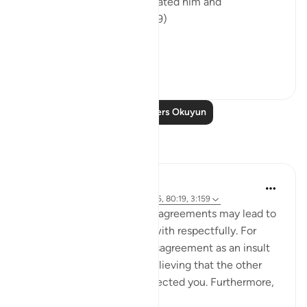
"Of a drop of sperm. He created him and
proportioned him." (Verse 19)
A dr...
Daha fazla gör
0
0
Daha Fazla Ders Okuyun
Yansımalar
Sundas Ejaz
6 yıl önce
·
referans
ayet 87:14, 2:195, 80:19, 3:159
Failed expectations and disagreements may lead to
negativity if it is not dealt with respectfully. For
instance, perceiving the disagreement as an insult
which could also lead to believing that the other
party has purposely disrespected you. Furthermore,
the s...
Daha fazla gör