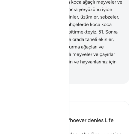
ağaçları ve bahçelerde koca koca ağaçlı meyveler ve
çayırlar bitirmekteyiz.
30
.
Sonra yeryüzünü iyice
yarmakta ve orada taneli ekinler, üzümler, sebzeler,
zeytin, hurma ağaçları ve bahçelerde koca koca
ağaçlı meyveler ve çayırlar bitirmekteyiz.
31
.
Sonra
yeryüzünü iyice yarmakta ve orada taneli ekinler,
üzümler, sebzeler, zeytin, hurma ağaçları ve
bahçelerde koca koca ağaçlı meyveler ve çayırlar
bitirmekteyiz.
32
.
Bunlar sizin ve hayvanlarınız için
geçimliktir.
-
Turkish Translation(Diyanet)
Tefsir okuyun.
Ibn Kathir (Abridged)
The Refutation against Whoever denies Life
after Death