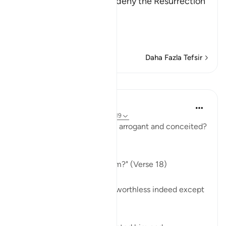
Allah rebukes those who deny the Resurrection
and the Final Gathering.
قُتِلَ الإِنسَـنُ مَآ أَكْ
…
Devamını oku
Daha Fazla Tefsir
Dersler
In the Shade of the Quran
31 hafta önce
·
referans
ayet 80:18-19
Indeed, how can man be so arrogant and conceited?
What are his origins:
"Of what did God create him?" (Verse 18)
He is a very humble origin, worthless indeed except
for God's grace.