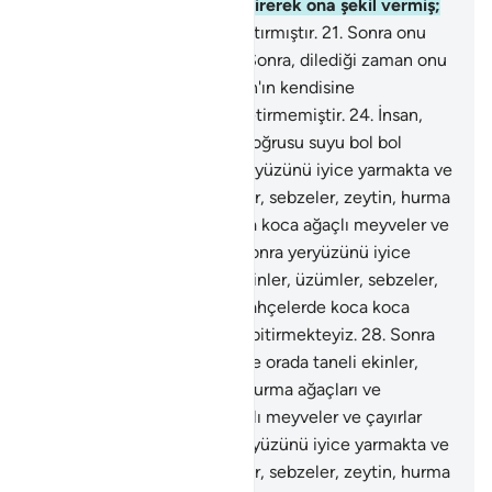
yaratıp merhalelerden geçirerek ona şekil vermiş;
20
.
Sonra, yolu ona kolaylaştırmıştır.
21
.
Sonra onu
öldürür ve kabre koyar.
22
.
Sonra, dilediği zaman onu
tekrar diriltir.
23
.
Hayır; Allah'ın kendisine
buyurduğunu hala yerine getirmemiştir.
24
.
İnsan,
yiyeceğine bir baksın;
25
.
Doğrusu suyu bol bol
indirmekteyiz.
26
.
Sonra yeryüzünü iyice yarmakta ve
orada taneli ekinler, üzümler, sebzeler, zeytin, hurma
ağaçları ve bahçelerde koca koca ağaçlı meyveler ve
çayırlar bitirmekteyiz.
27
.
Sonra yeryüzünü iyice
yarmakta ve orada taneli ekinler, üzümler, sebzeler,
zeytin, hurma ağaçları ve bahçelerde koca koca
ağaçlı meyveler ve çayırlar bitirmekteyiz.
28
.
Sonra
yeryüzünü iyice yarmakta ve orada taneli ekinler,
üzümler, sebzeler, zeytin, hurma ağaçları ve
bahçelerde koca koca ağaçlı meyveler ve çayırlar
bitirmekteyiz.
29
.
Sonra yeryüzünü iyice yarmakta ve
orada taneli ekinler, üzümler, sebzeler, zeytin, hurma