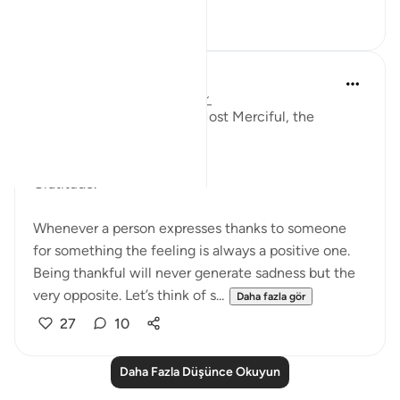
18
7
Razia Zahra
2 yıl önce
·
referans
ayet 80:17-40
In the Name of Allah, the Most Merciful, the
Especially Merciful,
Gratitude.
Whenever a person expresses thanks to someone
for something the feeling is always a positive one.
Being thankful will never generate sadness but the
very opposite. Let’s think of s...
Daha fazla gör
27
10
Daha Fazla Düşünce Okuyun