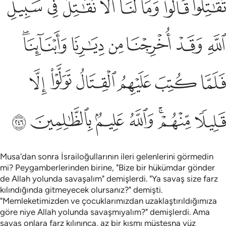
ﱟﱠ
ﱡ
ﱢ
ﱣ
ﱤ
ﱥ
ﱦ
ﱧ
ﱨ
ﱩ
ﱪ
ﱫ
ﱬ
ﱭﱮ
ﱯ
ﱰ
ﱱ
ﱲ
ﱳ
ﱴ
ﱵ
ﱶﱷ
ﱸ
ﱹ
ﱺ
ﱻ
Musa'dan sonra İsrailoğullarının ileri gelenlerini görmedin
mi? Peygamberlerinden birine, "Bize bir hükümdar gönder
de Allah yolunda savaşalım" demişlerdi. "Ya savaş size farz
kılındığında gitmeyecek olursanız?" demişti.
"Memleketimizden ve çocuklarımızdan uzaklaştırıldığımıza
göre niye Allah yolunda savaşmıyalım?" demişlerdi. Ama
savaş onlara farz kılınınca, az bir kısmı müstesna yüz