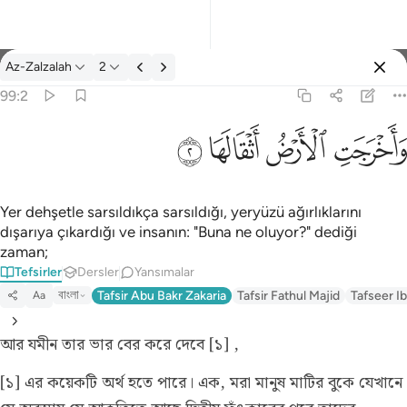
Tefsir: Az-Zalzalah 99:2
Az-Zalzalah
2
Giriş yap
99:2
واخرجت الارض اثقالها ٢
ﱺ
ﱻ
ﱼ
ﱽ
وَأَخْرَجَتِ ٱلْأَرْضُ أَثْقَالَهَا ٢
Yer dehşetle sarsıldıkça sarsıldığı, yeryüzü ağırlıklarını
dışarıya çıkardığı ve insanın: "Buna ne oluyor?" dediği
zaman;
Tefsirler
Dersler
Yansımalar
বাংলা
Tafsir Abu Bakr Zakaria
Tafsir Fathul Majid
Tafseer Ib
Aa
আর যমীন তার ভার বের করে দেবে [১] ,
[১] এর কয়েকটি অর্থ হতে পারে। এক, মরা মানুষ মাটির বুকে যেখানে