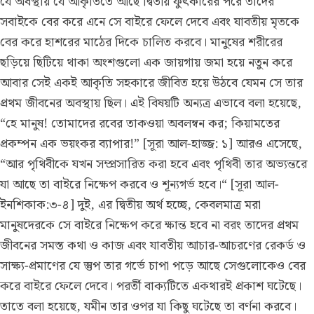
যে অবস্থায় যে আকৃতিতে আছে দ্বিতীয় ফুঁৎকারের পরে তাদের
সবাইকে বের করে এনে সে বাইরে ফেলে দেবে এবং যাবতীয় মৃতকে
বের করে হাশরের মাঠের দিকে চালিত করবে। মানুষের শরীরের
ছড়িয়ে ছিটিয়ে থাকা অংশগুলো এক জায়গায় জমা হয়ে নতুন করে
আবার সেই একই আকৃতি সহকারে জীবিত হয়ে উঠবে যেমন সে তার
প্রথম জীবনের অবস্থায় ছিল। এই বিষয়টি অন্যত্র এভাবে বলা হয়েছে,
“হে মানুষ! তোমাদের রবের তাকওয়া অবলম্বন কর; কিয়ামতের
প্রকম্পন এক ভয়ংকর ব্যাপার!” [সূরা আল-হাজ্জ: ১] আরও এসেছে,
“আর পৃথিবীকে যখন সম্প্রসারিত করা হবে এবং পৃথিবী তার অভ্যন্তরে
যা আছে তা বাইরে নিক্ষেপ করবে ও শূন্যগর্ভ হবে।“ [সূরা আল-
ইনশিকাক:৩-৪] দুই, এর দ্বিতীয় অর্থ হচ্ছে, কেবলমাত্ৰ মরা
মানুষদেরকে সে বাইরে নিক্ষেপ করে ক্ষান্ত হবে না বরং তাদের প্রথম
জীবনের সমস্ত কথা ও কাজ এবং যাবতীয় আচার-আচরণের রেকর্ড ও
সাক্ষ্য-প্রমাণের যে স্তুপ তার গর্ভে চাপা পড়ে আছে সেগুলোকেও বের
করে বাইরে ফেলে দেবে। পরর্তী বাক্যটিতে একথারই প্ৰকাশ ঘটেছে।
তাতে বলা হয়েছে, যমীন তার ওপর যা কিছু ঘটেছে তা বর্ণনা করবে।