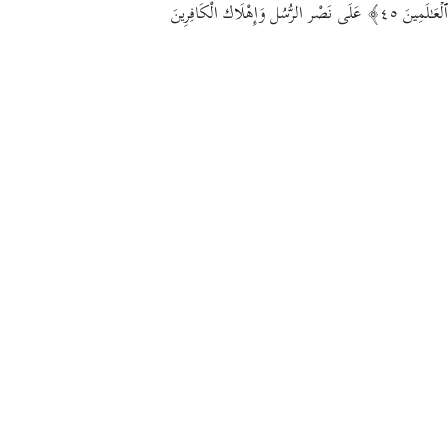
ٱلۡعَـٰلَمِینَ ٤٥﴾ عَلَى نَصْر الرُّسُل وَإِهْلَاك الْكَافِرِينَ