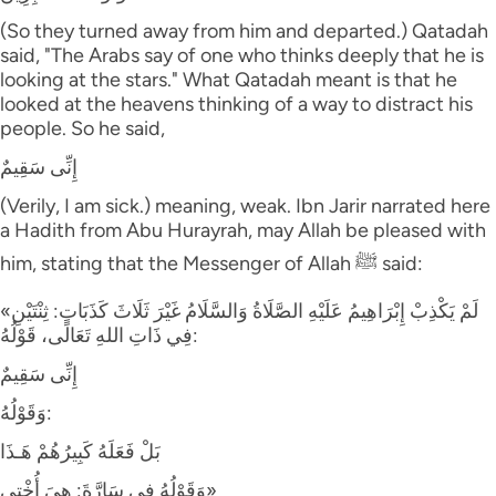
(So they turned away from him and departed.) Qatadah
said, "The Arabs say of one who thinks deeply that he is
looking at the stars." What Qatadah meant is that he
looked at the heavens thinking of a way to distract his
people. So he said,
إِنِّى سَقِيمٌ
(Verily, I am sick.) meaning, weak. Ibn Jarir narrated here
a Hadith from Abu Hurayrah, may Allah be pleased with
him, stating that the Messenger of Allah ﷺ said:
«لَمْ يَكْذِبْ إِبْرَاهِيمُ عَلَيْهِ الصَّلَاةُ وَالسَّلَامُ غَيْرَ ثَلَاثَ كَذَبَاتٍ: ثِنْتَيْنِ
فِي ذَاتِ اللهِ تَعَالَى، قَوْلُهُ:
إِنِّى سَقِيمٌ
وَقَوْلُهُ:
بَلْ فَعَلَهُ كَبِيرُهُمْ هَـذَا
وَقَوْلُهُ فِي سَارَّةَ: هِيَ أُخْتِي»