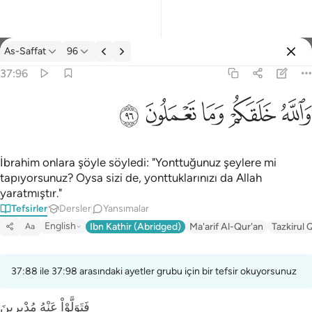
Tefsir: As-Saffat 37:96
As-Saffat
96
Giriş yap
37:96
والله خلقكم وما تعملون ٩٦
ﲤ
ﲥ
ﲦ
ﲧ
ﲨ
وَٱللَّهُ خَلَقَكُمْ وَمَا تَعْمَلُونَ ٩٦
İbrahim onlara şöyle söyledi: "Yonttuğunuz şeylere mi
tapıyorsunuz? Oysa sizi de, yonttuklarınızı da Allah
yaratmıştır."
Tefsirler
Dersler
Yansımalar
English
Ibn Kathir (Abridged)
Ma'arif Al-Qur'an
Tazkirul 
Aa
37:88 ile 37:98 arasındaki ayetler grubu için bir tefsir okuyorsunuz
فَتَوَلَّوْاْ عَنْهُ مُدْبِرِينَ