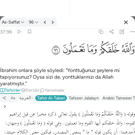
Tefsir: As-Saffat 37:96
As-Saffat
96
Giriş yap
37:96
والله خلقكم وما تعملون ٩٦
ﲤ
ﲥ
ﲦ
ﲧ
ﲨ
وَٱللَّهُ خَلَقَكُمْ وَمَا تَعْمَلُونَ ٩٦
İbrahim onlara şöyle söyledi: "Yonttuğunuz şeylere mi
tapıyorsunuz? Oysa sizi de, yonttuklarınızı da Allah
yaratmıştır."
Tefsirler
Dersler
Yansımalar
العربية
Tafsir Al-Tabari
Tafseer Jalalayn
Arabic Tanweer T
Aa
وقوله
( وَاللَّهُ خَلَقَكُمْ وَمَا تَعْمَلُونَ )
يقول تعالى ذكره مخبرا عن قيل إبراهيم
لقومه: والله خلقكم أيها القوم وما تعملون. وفي قوله
( وَمَا تَعْمَلُونَ )
وجهان:
أحدهما: أن يكون قوله
" ما "
بمعنى المصدر،
فيكون معنى الكلام حينئذ: