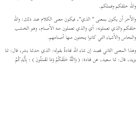
والله خلقكم وعملكم.
والآخر أن يكون بمعنى
" الذي"
،
فيكون معنى الكلام عند ذلك:
والله
خلقكم والذي تعملونه: أي والذي تعملون منه الأصنام، وهو الخشب
والنحاس والأشياء التي كانوا ينحتون منها أصنامهم.
وهذا المعنى الثاني قصد إن شاء الله قتادةُ بقوله: الذي حدثنا بشر،
قال:
ثنا
يزيد،
قال:
ثنا سعيد،
عن قتادة:
( وَاللَّهُ خَلَقَكُمْ وَمَا تَعْمَلُونَ )
: بِأَيْدِكُمْ