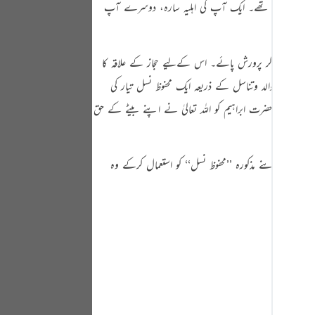
رف دو مومن تھے۔ ایک آپ کی اہلیہ سارہ، دوسرے آپ
Portu
русск
ا سے الگ ہو کر پرورش پائے۔ اس کےلیے حجاز کے علاقہ کا
Shqip
 اور اس سے توالد وتناسل کے ذریعہ ایک محفوظ نسل تیار کی
ภาษา
نی تھا۔ حضرت ابراہیم کو اللہ تعالیٰ نے اپنے بیٹے کے حق
Türkç
اردو
۔ انھوںنے مذکورہ ’’محفوظ نسل‘‘ کو استعمال کرکے وہ
简体
Melay
Españ
Kiswah
Tiếng 