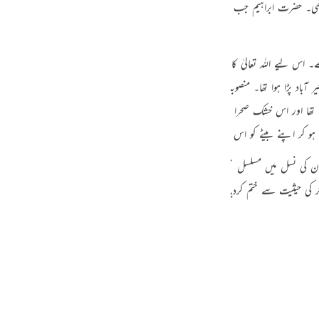
ی۔ حضرت ابراہیم جب طویل دعوتی جدوجہد کے بعد عراق سے نکلے تو ان کے ساتھ ص
guês
ий
 اس ليے اللہ تعالیٰ کا یہ منصوبہ ہوا کہ ایک ایسی نسل تیار کی جائے جو شرک کی فض
ٓباد پڑا ہوا تھا۔ منصوبہ یہ تھا کہ اس غیر آباد علاقہ میں ایک شخص کو آباد کیا جائے
ไทย
ا اور اس خشک صحرا میں کسی شخص کو آباد کرنا اس کے جیتے جی ذبح کردینے کے ہم مع
e
ہو کر اپنے بیٹے کو اس ذبیحہ کےلیے حاضر کردیا۔
 نسل میں مسلسل نبوت جاری رہی یہاں تک کہ بنو اسماعیل میں آخری نبی پیدا ہوگئے
中文
 کی حیثیت سے ختم کردیا۔
u
ol
ili
Việt