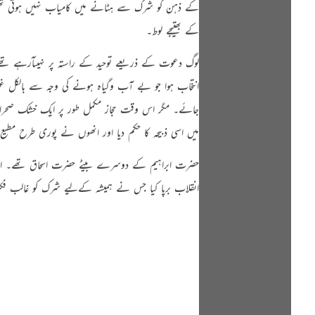
کے ذہن کو شرک سے ہٹانے میں کامیاب نہیں ہوتی تھ
کے بھتیجے لوط۔
لوگ دعوت کے ذریعے توحید کے راستہ پر نہیںآرہے تھے۔
انتخاب ہوا جو بے آب وگیاہ ہونے کی وجہ سے بالکل غیر ا
جائے۔ مگر اس وقت حجاز مکمل طور پر ایک خشک صحرا تھ
میں اسی ذبیحہ کا حکم دیا اور انھوں نے پوری طرح مطیع 
حضرت ابراہیم کے دوسرے بیٹے حضرت اسحاق تھے۔ ان کی
انقلاب برپا کیا جس نے ہمیشہ کےلیے شرک کو غالب فکر