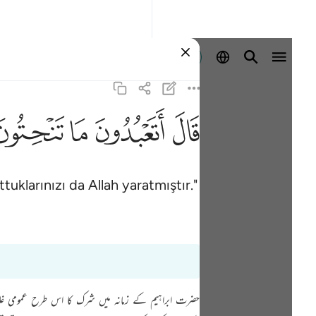
Giriş yap
ﲟ
ﲠ
ﲡ
ﲢ
uklarınızı da Allah yaratmıştır."
حضرت ابراہیم کے زمانہ میں شرک کا اس طرح عمومی غلبہ 