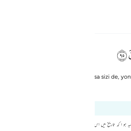
çin
Giriş yap
h
ﲣ
uğunuz şeylere mi tapıyorsunuz? Oysa sizi de, yontt
ف
is
Tafsir Ibn Kathir
Bayan Ul Quran
esia
 tefsir okuyorsunuz
no
ہو ا کہ تاریخ میں اس کا تسلسل قائم ہوگیا۔ اب جو بچہ پیدا ہوتا وہ ماحول کے اثر س