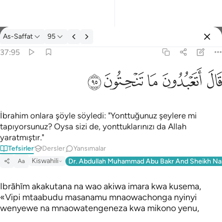
Tefsir: As-Saffat 37:95
As-Saffat
95
Giriş yap
37:95
قال اتعبدون ما تنحتون ٩٥
ﲟ
ﲠ
ﲡ
ﲢ
ﲣ
قَالَ أَتَعْبُدُونَ مَا تَنْحِتُونَ ٩٥
İbrahim onlara şöyle söyledi: "Yonttuğunuz şeylere mi
tapıyorsunuz? Oysa sizi de, yonttuklarınızı da Allah
yaratmıştır."
Tefsirler
Dersler
Yansımalar
Kiswahili
Dr. Abdullah Muhammad Abu Bakr And Sheikh Na
Aa
Ibrāhīm akakutana na wao akiwa imara kwa kusema,
«Vipi mtaabudu masanamu mnaowachonga nyinyi
wenyewe na mnaowatengeneza kwa mikono yenu,