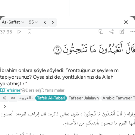
Tefsir: As-Saffat 37:95
As-Saffat
95
Giriş yap
37:95
قال اتعبدون ما تنحتون ٩٥
ﲟ
ﲠ
ﲡ
ﲢ
ﲣ
قَالَ أَتَعْبُدُونَ مَا تَنْحِتُونَ ٩٥
İbrahim onlara şöyle söyledi: "Yonttuğunuz şeylere mi
tapıyorsunuz? Oysa sizi de, yonttuklarınızı da Allah
yaratmıştır."
Tefsirler
Dersler
Yansımalar
العربية
Tafsir Al-Tabari
Tafseer Jalalayn
Arabic Tanweer T
Aa
وقوله
( قَالَ أَتَعْبُدُونَ مَا تَنْحِتُونَ )
يقول تعالى ذكره: قال إبراهيم لقومه: أتعبدون
أيها القوم ما تنحتون بأيديكم من الأصنام.