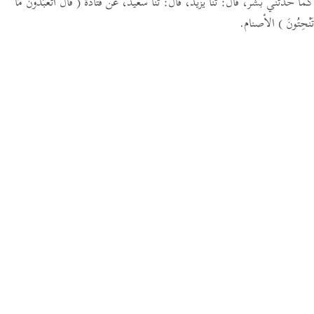
كما حدثني بشر،
قال:
ثنا يزيد،
قال:
ثنا سعيد، عن قتادة
( قَالَ أَتَعْبُدُونَ مَا
تَنْحِتُونَ )
الأصنام.