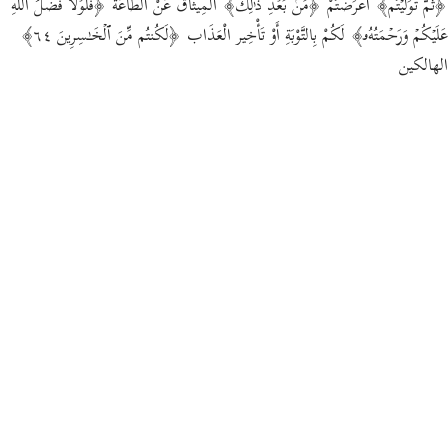
﴿ثُمَّ تَوَلَّیۡتُم﴾ أَعْرَضْتُمْ ﴿مِّنۢ بَعۡدِ ذَ ٰ⁠لِكَۖ﴾ الْمِيثَاق عَنْ الطَّاعَة ﴿فَلَوۡلَا فَضۡلُ ٱللَّهِ
عَلَیۡكُمۡ وَرَحۡمَتُهُۥ﴾ لَكُمْ بِالتَّوْبَةِ أَوْ تَأْخِير الْعَذَاب ﴿لَكُنتُم مِّنَ ٱلۡخَـٰسِرِینَ ٦٤﴾
الهالكين