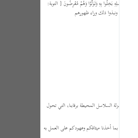
َاهُمْ مِنْ فَضْلِهِ بَخِلُوا بِهِ وَتَوَلَّوْا وَهُمْ مُعْرِضُونَ
[ التوبة:
Portu
بة: 75]
، ونبذوا ذلك وراء ظهورهم
русск
Shqip
ภาษา
Türkç
اردو
简体
Melay
Españ
إسلام - بمنـزلة السلاسل المحيطة برقابنا، التي تحول
Kiswah
تم العمل بما أخذنا ميثاقكم وعهودكم على العمل به
Tiếng 