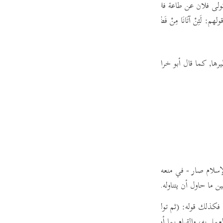
ولى فلان عن طاعة فلان, وتولى عن مواصلته "
،
ومنه قول الله جل ثناؤه:
فَلَمَّا آت
guês
ْ آتَانَا مِنْ فَضْلِهِ لَنَصَّدَّقَنَّ وَلَنَكُونَنَّ مِنَ الصَّالِحِينَ &; 2-163 &;
[ التو
ий
رها,
كما قال أبو خراش الهذلي:
(37)
ไทย
e
中文
u
ol
إسلام صار - في منعه إيانا ما كنا نأتيه في الجاهلية، مما حرمه الله علينا في ال
 ما حاول أن يتناوله.
ili
فكذلك قوله:
(ثم توليتم &; 2-164 &; من بعد ذلك)
،
يعني بذلك:
أنكم ترك
Việt
مل به، والقيام بما أمركم به في كتابكم، فنبذتموه وراء ظهوركم.