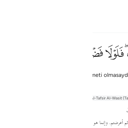
çin
Giriş yap
h
ﱰ
ﱱ
ﱲ
ﱳ
ﱴ
ﱵ
ثم توليتم من بعد ذالك فلول
ثُمَّ تَوَلَّيْتُم مِّنۢ بَعْدِ ذَٰلِكَ ۖ فَلَوْلَا فَضْلُ ٱلل
ğer Allah'ın size bol nimeti ve merhameti olmasay
ف
is
esia
yn
Arabic Tanweer Tafseer
Tafseer Al-Baghawi
Al-Tafsir Al-Wasit (T
no
َ
ثم أعرضتم. وإنما هو
" تفعلتم "
من قولهم:
" ولاني فلان دبره "
إذا استدبر ع