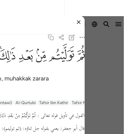
Giriş yap
ﱪ
ﱫ
ﱬ
ﱭ
ﱮﱯ
dı, muhakkak zarara
السعدي Al-Sa'di
Tafsir Muyassar
Tafsir Ibn Kathir
Al-Qurtubi
antawi)
القول في تأويل قوله تعالى : ثُمَّ تَوَلَّيْتُمْ مِنْ بَعْدِ ذَلِك
قال أبو جعفر: يعني بقوله جل ثناؤه:
(ثم توليتم)
: 