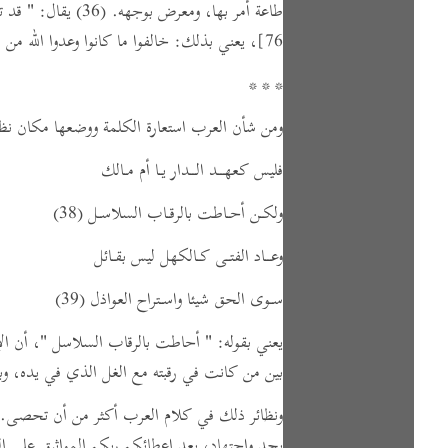
طاعة أمر بها، ومعرض بوجهه.
(36)
يقال:
" قد ت
76]
،
يعني بذلك:
خالفوا ما كانوا وعدوا الله من قولهم: لَئِن
* * *
ومن شأن العرب استعارة الكلمة ووضعها مكان نظي
فليس كعهــد الــدار يـا أم مـالك
ولكـن أحـاطت بالرقـاب السلاسـل
(38)
وعــاد الفتـى كـالكهل ليس بقـائل
سـوى الحق شيئا واسـتراح العواذل
(39)
يعني بقوله:
" أحاطت بالرقاب السلاسل "
، أن ال
بين من كانت في رقبته مع الغل الذي في يده، وبين
ونظائر ذلك في كلام العرب أكثر من أن تحصى.
بجد واجتهاد، بعد إعطائكم ربكم المواثيق على الع