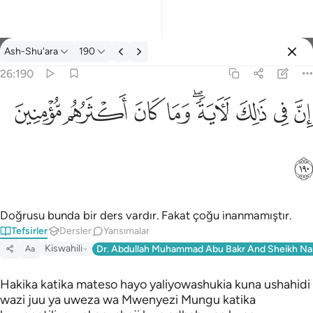
Tefsir: Ash-Shu'ara 26:190
Ash-Shu'ara
190
Giriş yap
26:190
ان في ذالك لاية وما كان اكثرهم مومنين ١٩٠
ﱳ
ﱴ
ﱵ
ﱶﱷ
ﱸ
ﱹ
ﱺ
ﱻ
إِنَّ فِى ذَٰلِكَ لَـَٔايَةًۭ ۖ وَمَا كَانَ أَكْثَرُهُم مُّؤْمِنِينَ ١٩٠
ﱼ
Doğrusu bunda bir ders vardır. Fakat çoğu inanmamıştır.
Tefsirler
Dersler
Yansımalar
Kiswahili
Dr. Abdullah Muhammad Abu Bakr And Sheikh Na
Aa
Hakika katika mateso hayo yaliyowashukia kuna ushahidi
wazi juu ya uweza wa Mwenyezi Mungu katika