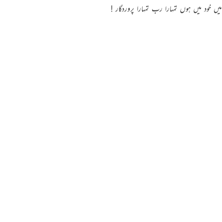
میں خود میں ہوں تمہارا رب تمہارا پروردگار !